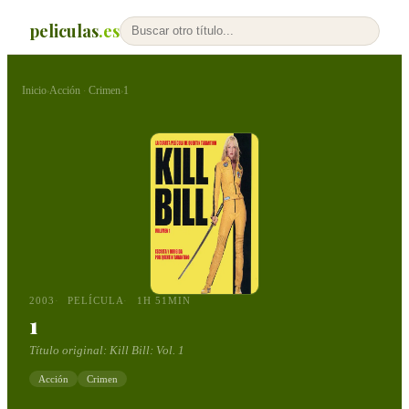
peliculas
.es
Inicio
Acción
Crimen
1
›
·
›
2003
PELÍCULA
1H 51MIN
1
Título original:
Kill Bill: Vol. 1
Acción
Crimen