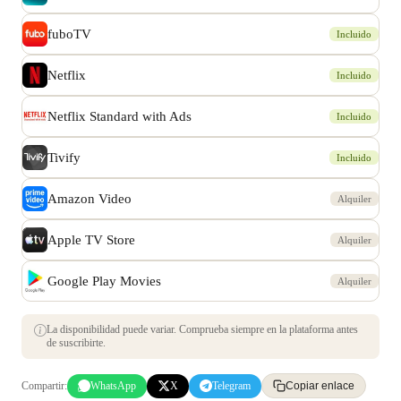
fuboTV
Incluido
Netflix
Incluido
Netflix Standard with Ads
Incluido
Tivify
Incluido
Amazon Video
Alquiler
Apple TV Store
Alquiler
Google Play Movies
Alquiler
La disponibilidad puede variar. Comprueba siempre en la plataforma antes
de suscribirte.
Compartir:
WhatsApp
X
Telegram
Copiar enlace