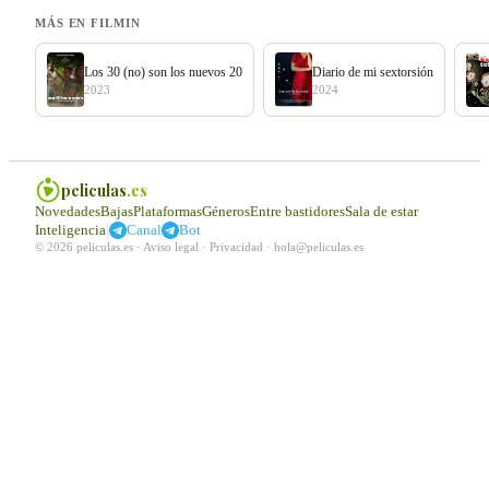
MÁS EN FILMIN
Los 30 (no) son los nuevos 20
Diario de mi sextorsión
2023
2024
peliculas
.es
Novedades
Bajas
Plataformas
Géneros
Entre bastidores
Sala de estar
|
Inteligencia
Canal
Bot
© 2026 peliculas.es ·
Aviso legal
·
Privacidad
·
hola@peliculas.es