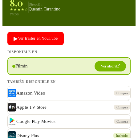
8,0
Dirección
Quentin Tarantino
★★★★☆
TMDB
▶
Ver tráiler en YouTube
DISPONIBLE EN
Filmin
Ver ahora
TAMBIÉN DISPONIBLE EN
Amazon Video
Compra
Apple TV Store
Compra
Google Play Movies
Compra
Disney Plus
Incluido