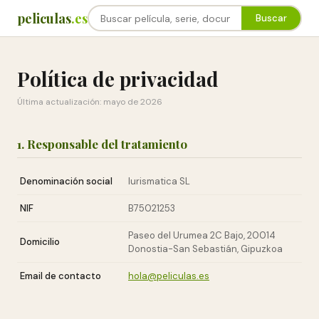
peliculas
.es
Buscar
Política de privacidad
Última actualización: mayo de 2026
1. Responsable del tratamiento
Denominación social
Iurismatica SL
NIF
B75021253
Paseo del Urumea 2C Bajo, 20014
Domicilio
Donostia-San Sebastián, Gipuzkoa
Email de contacto
hola@peliculas.es