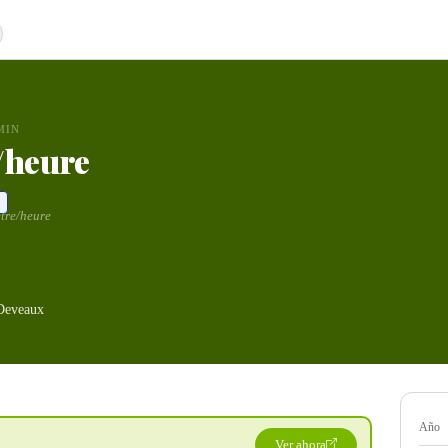
MIN
/heure
tre/heure
Deveaux
Año
Ver ahora