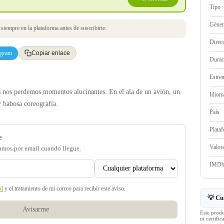
Tipo
Géne
iempre en la plataforma antes de suscribirte.
Direc
egram
Copiar enlace
Durac
Estre
 nos perdemos momentos alucinantes. En el ala de un avión, un
Idioma
 babosa coreografía.
País
Plata
e
Valo
samos por email cuando llegue.
IMD
ad
y el tratamiento de mi correo para recibir este aviso.
💡 Cu
Avisarme
Este prod
ni certif