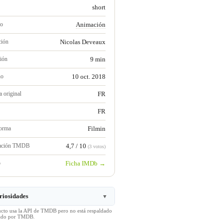
short
ro
Animación
ción
Nicolas Deveaux
ión
9 min
no
10 oct. 2018
 original
FR
FR
forma
Filmin
ración TMDB
4,7 / 10
(3 votos)
b
Ficha IMDb →
riosidades
▼
ucto usa la API de TMDB pero no está respaldado
icado por TMDB.