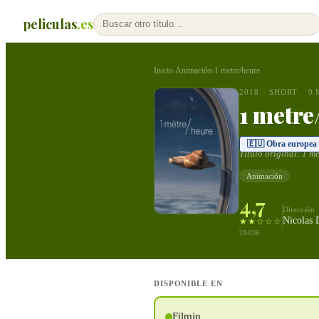
peliculas
.es
Inicio
Animación
1 metre/heure
›
›
2018
SHORT
9 
1 metre
🇪🇺 Obra europea
Título original:
1 mè
Animación
4,7
Dirección
Nicolas 
★★☆☆☆
TMDB
DISPONIBLE EN
Filmin