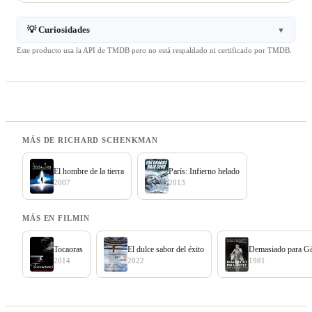
💡 Curiosidades
▼
Este producto usa la API de TMDB pero no está respaldado ni certificado por TMDB.
MÁS DE RICHARD SCHENKMAN
El hombre de la tierra
París: Infierno helado
2007
2013
MÁS EN FILMIN
Tocaoras
El dulce sabor del éxito
Demasiado para Gá
2014
2022
1981