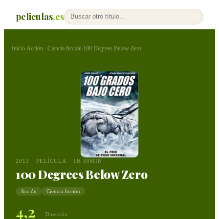
peliculas
.es
Inicio
Acción
Ciencia ficción
100 Degrees Below Zero
›
·
›
2013
PELÍCULA
1H 30MIN
100 Degrees Below Zero
Acción
Ciencia ficción
4,2
Dirección