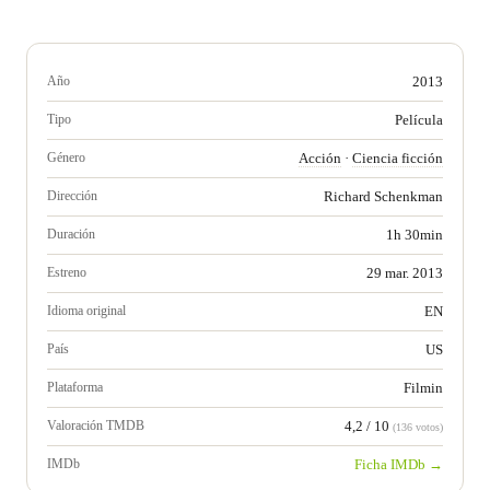
Año
2013
Tipo
Película
Género
Acción
·
Ciencia ficción
Dirección
Richard Schenkman
Duración
1h 30min
Estreno
29 mar. 2013
Idioma original
EN
País
US
Plataforma
Filmin
Valoración TMDB
4,2 / 10
(136 votos)
IMDb
Ficha IMDb →