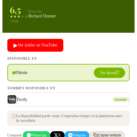
6,5
Dirección
Richard Donner
★★★☆☆
TMDB
▶
Ver tráiler en YouTube
DISPONIBLE EN
Filmin
Ver ahora
TAMBIÉN DISPONIBLE EN
Tivify
Incluido
La disponibilidad puede variar. Comprueba siempre en la plataforma antes
de suscribirte.
Compartir:
WhatsApp
X
Telegram
Copiar enlace