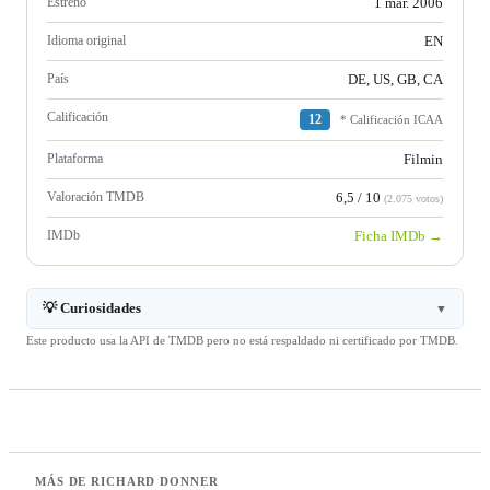
Estreno
1 mar. 2006
Idioma original
EN
País
DE, US, GB, CA
Calificación
12
* Calificación ICAA
Plataforma
Filmin
Valoración TMDB
6,5 / 10
(2.075 votos)
IMDb
Ficha IMDb →
💡 Curiosidades
▼
Este producto usa la API de TMDB pero no está respaldado ni certificado por TMDB.
MÁS DE RICHARD DONNER