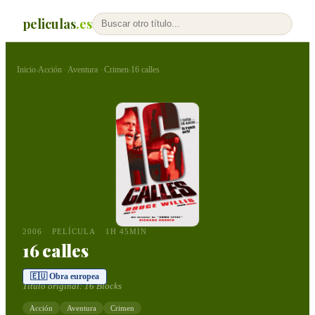
peliculas
.es
Inicio
Acción
Aventura
Crimen
16 calles
›
·
·
›
2006
PELÍCULA
1H 45MIN
16 calles
🇪🇺 Obra europea
Título original:
16 Blocks
Acción
Aventura
Crimen