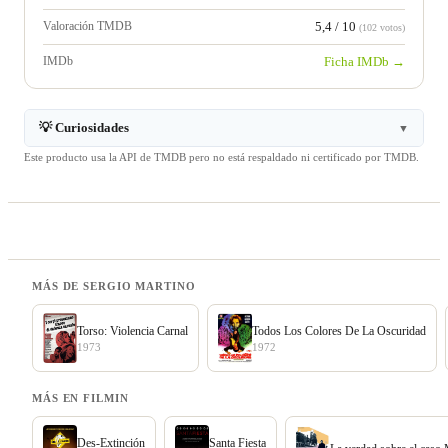
Valoración TMDB
5,4 / 10
(102 votos)
IMDb
Ficha IMDb →
💡 Curiosidades
▼
Este producto usa la API de TMDB pero no está respaldado ni certificado por TMDB.
MÁS DE SERGIO MARTINO
Torso: Violencia Carnal
Todos Los Colores De La Oscuridad
1973
1972
MÁS EN FILMIN
Des-Extinción
Santa Fiesta