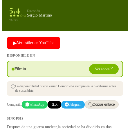
5,4
Dirección
Sergio Martino
★★★☆☆
TMDB
▶
Ver tráiler en YouTube
DISPONIBLE EN
Filmin
Ver ahora
La disponibilidad puede variar. Comprueba siempre en la plataforma antes
de suscribirte.
Compartir:
WhatsApp
X
Telegram
Copiar enlace
SINOPSIS
Despues de una guerra nuclear,la sociedad se ha dividido en dos