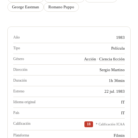
George Eastman
Romano Puppo
Año
1983
Tipo
Película
Género
Acción
·
Ciencia ficción
Dirección
Sergio Martino
Duración
1h 36min
Estreno
22 jul. 1983
Idioma original
IT
País
IT
Calificación
18
* Calificación ICAA
Plataforma
Filmin