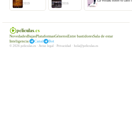
La verdad sobre el caso
2019
2016
peliculas
.es
Novedades
Bajas
Plataformas
Géneros
Entre bastidores
Sala de estar
|
Inteligencia
Canal
Bot
© 2026 peliculas.es ·
Aviso legal
·
Privacidad
·
hola@peliculas.es