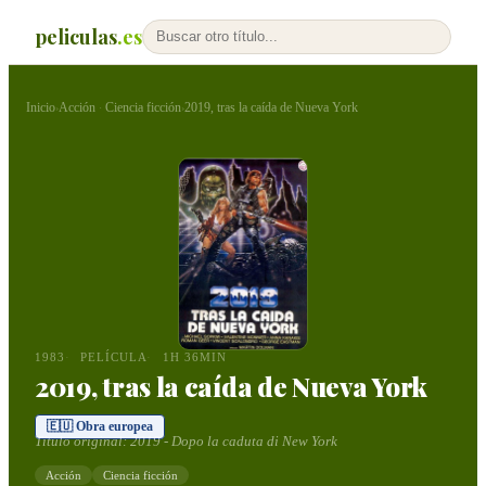
peliculas
.es
Inicio
Acción
Ciencia ficción
2019, tras la caída de Nueva York
›
·
›
1983
PELÍCULA
1H 36MIN
2019, tras la caída de Nueva York
🇪🇺 Obra europea
Título original:
2019 - Dopo la caduta di New York
Acción
Ciencia ficción