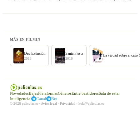
MÁS EN FILMIN
Des-Extinción
Santa Fiesta
La verdad sobre el caso
2019
2016
peliculas
.es
Novedades
Bajas
Plataformas
Géneros
Entre bastidores
Sala de estar
|
Inteligencia
Canal
Bot
© 2026 peliculas.es ·
Aviso legal
·
Privacidad
·
hola@peliculas.es