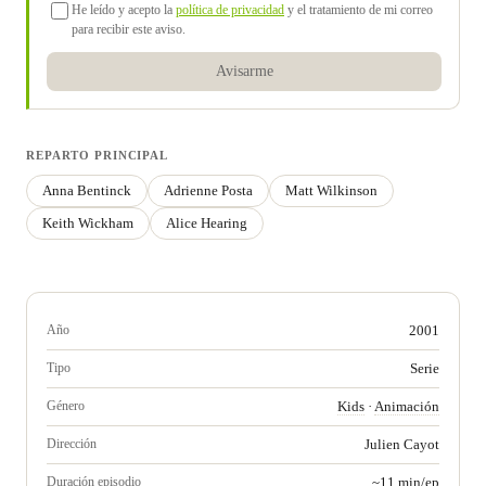
He leído y acepto la
política de privacidad
y el tratamiento de mi correo
para recibir este aviso.
Avisarme
REPARTO PRINCIPAL
Anna Bentinck
Adrienne Posta
Matt Wilkinson
Keith Wickham
Alice Hearing
Año
2001
Tipo
Serie
Género
Kids
·
Animación
Dirección
Julien Cayot
Duración episodio
~11 min/ep