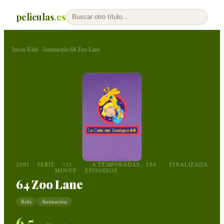
peliculas
.es
Inicio
Kids
Animación
64 Zoo Lane
›
·
›
2001
SERIE
~11
4 TEMPORADAS · 104
FINALIZADA
MIN/EP
EPISODIOS
64 Zoo Lane
Kids
Animación
6,5