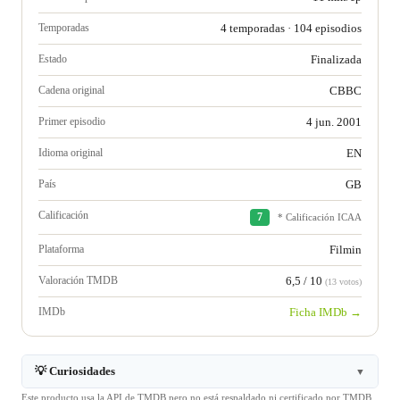
Temporadas
4 temporadas · 104 episodios
Estado
Finalizada
Cadena original
CBBC
Primer episodio
4 jun. 2001
Idioma original
EN
País
GB
Calificación
7
* Calificación ICAA
Plataforma
Filmin
Valoración TMDB
6,5 / 10
(13 votos)
IMDb
Ficha IMDb →
💡 Curiosidades
▼
Este producto usa la API de TMDB pero no está respaldado ni certificado por TMDB.