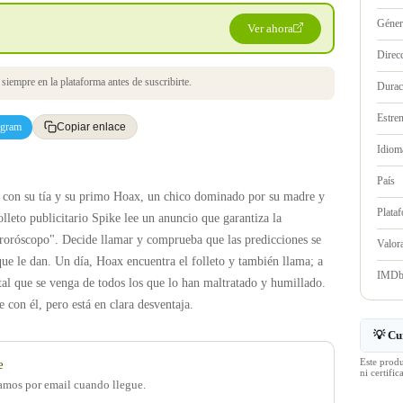
Géne
Ver ahora
Direc
iempre en la plataforma antes de suscribirte.
Durac
Estre
egram
Copiar enlace
Idioma
País
 con su tía y su primo Hoax, un chico dominado por su madre y
Plata
lleto publicitario Spike lee un anuncio que garantiza la
rroróscopo". Decide llamar y comprueba que las predicciones se
Valo
que le dan. Un día, Hoax encuentra el folleto y también llama; a
IMD
tal que se venga de todos los que lo han maltratado y humillado.
 con él, pero está en clara desventaja.
💡 Cu
Este prod
e
ni certif
samos por email cuando llegue.