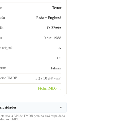
ro
Terror
ción
Robert Englund
ión
1h 32min
no
9 dic. 1988
 original
EN
US
forma
Filmin
ración TMDB
5,2 / 10
(147 votos)
b
Ficha IMDb →
riosidades
▼
ucto usa la API de TMDB pero no está respaldado
icado por TMDB.