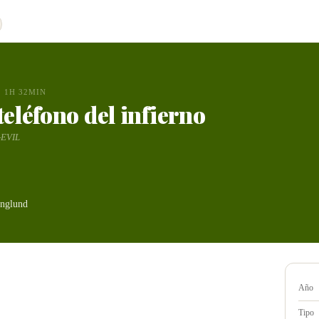
1H 32MIN
teléfono del infierno
-EVIL
Englund
Año
Tipo