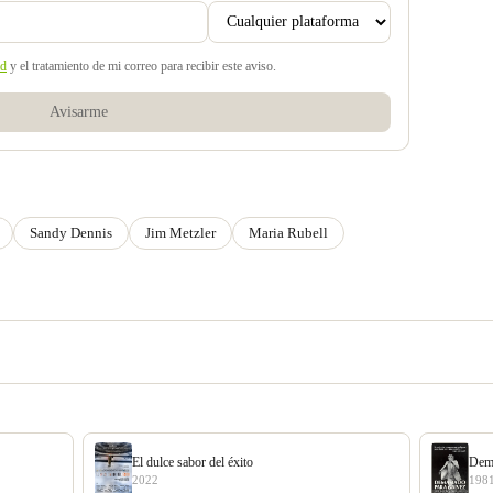
ad
y el tratamiento de mi correo para recibir este aviso.
Avisarme
Sandy Dennis
Jim Metzler
Maria Rubell
El dulce sabor del éxito
Dema
2022
198