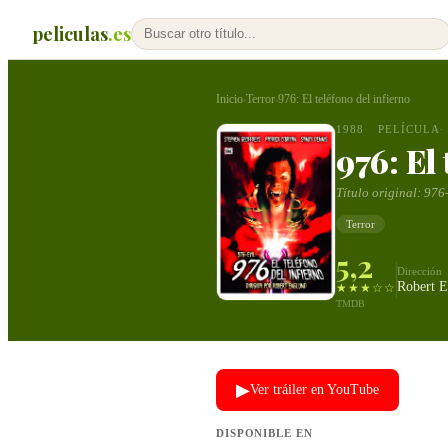
peliculas
.es
Inicio
Terror
976: El teléfono del infierno
›
›
1988
PELÍCULA
976: El 
Título original:
976
Terror
5,2
Dirección
Robert 
★★★☆☆
TMDB
▶
Ver tráiler en YouTube
DISPONIBLE EN