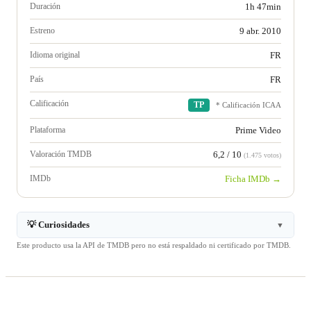
Duración
1h 47min
Estreno
9 abr. 2010
Idioma original
FR
País
FR
Calificación
TP
* Calificación ICAA
Plataforma
Prime Video
Valoración TMDB
6,2 / 10
(1.475 votos)
IMDb
Ficha IMDb →
💡 Curiosidades
▼
Este producto usa la API de TMDB pero no está respaldado ni certificado por TMDB.