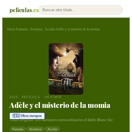
peliculas
.es
Inicio
Fantasía
Aventura
Acción
Adèle y el misterio de la momia
›
·
·
›
2010
PELÍCULA
1H 47MIN
Adèle y el misterio de la momia
🇪🇺 Obra europea
Título original:
Les Aventures extraordinaires d'Adèle Blanc-Sec
Fantasía
Aventura
Acción