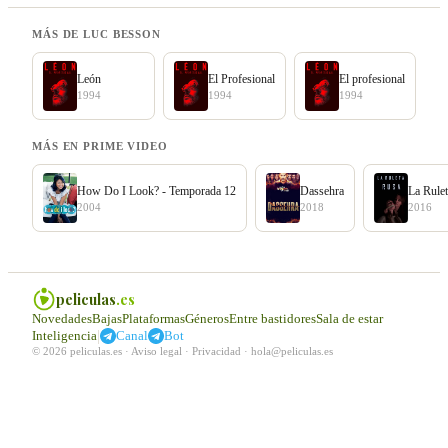
MÁS DE LUC BESSON
León
El Profesional
El profesional
1994
1994
1994
MÁS EN PRIME VIDEO
How Do I Look? - Temporada 12
Dassehra
La Rule
2004
2018
2016
peliculas
.es
Novedades
Bajas
Plataformas
Géneros
Entre bastidores
Sala de estar
|
Inteligencia
Canal
Bot
© 2026 peliculas.es ·
Aviso legal
·
Privacidad
·
hola@peliculas.es