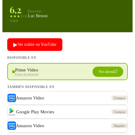
6,2
Dirección
Luc Besson
★★★☆☆
TMDB
▶
Ver tráiler en YouTube
DISPONIBLE EN
Prime Video
Ver ahora
Enlace de afiliación
TAMBIÉN DISPONIBLE EN
Amazon Video
Compra
Google Play Movies
Compra
Amazon Video
Alquiler