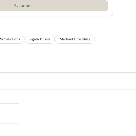
Avisarme
Vimala Pons
Agata Buzek
Michaël Erpelding