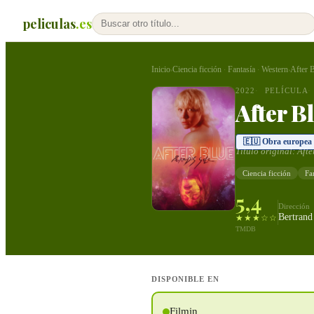
peliculas
.es
Inicio
Ciencia ficción
Fantasía
Western
After 
›
·
·
›
2022
PELÍCULA
After B
🇪🇺 Obra europea
Título original:
Afte
Ciencia ficción
Fa
5,4
Dirección
Bertrand
★★★☆☆
TMDB
DISPONIBLE EN
Filmin