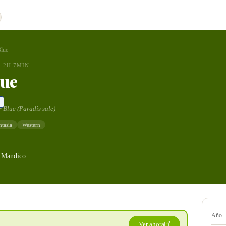
Blue
2H 7MIN
lue
r Blue (Paradis sale)
ntasía
Western
 Mandico
Año
Ver ahora