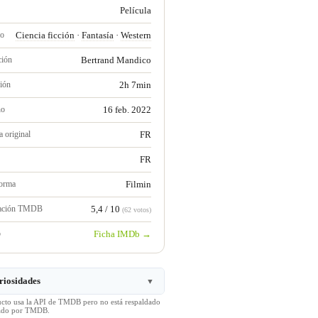
Película
ro
Ciencia ficción
·
Fantasía
·
Western
ción
Bertrand Mandico
ión
2h 7min
no
16 feb. 2022
 original
FR
FR
forma
Filmin
ración TMDB
5,4 / 10
(62 votos)
b
Ficha IMDb →
riosidades
▼
ucto usa la API de TMDB pero no está respaldado
icado por TMDB.