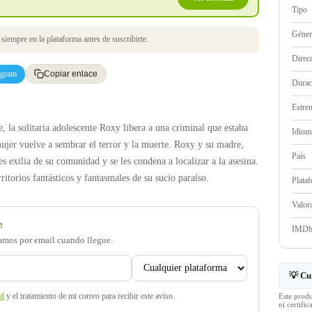
Tipo
Géne
iempre en la plataforma antes de suscribirte.
Direc
egram
Copiar enlace
Durac
Estre
e, la solitaria adolescente Roxy libera a una criminal que estaba
Idioma
mujer vuelve a sembrar el terror y la muerte. Roxy y su madre,
País
es exilia de su comunidad y se les condena a localizar a la asesina.
itorios fantásticos y fantasmales de su sucio paraíso.
Plata
Valo
e
IMD
samos por email cuando llegue.
💡 Cu
ad
y el tratamiento de mi correo para recibir este aviso.
Este prod
ni certif