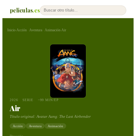
peliculas
.es
Inicio
Acción
Aventura
Animación
Air
›
·
·
›
2026
SERIE
~99 MIN/EP
Air
Título original:
Avatar Aang: The Last Airbender
Acción
Aventura
Animación