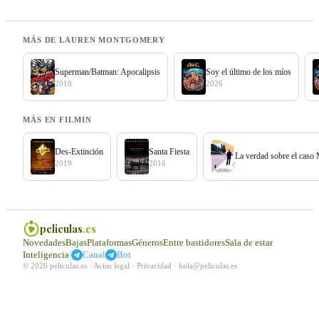
MÁS DE LAUREN MONTGOMERY
Superman/Batman: Apocalipsis
Soy el último de los míos
2010
2026
MÁS EN FILMIN
Des-Extinción
Santa Fiesta
La verdad sobre el caso
2019
2016
peliculas
.es
Novedades
Bajas
Plataformas
Géneros
Entre bastidores
Sala de estar
|
Inteligencia
Canal
Bot
© 2026 peliculas.es ·
Aviso legal
·
Privacidad
·
hola@peliculas.es