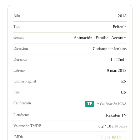
Año
2018
Tipo
Película
Género
Animación
·
Familia
·
Aventura
Dirección
Christopher Jenkins
Duración
1h 22min
Estreno
9 mar. 2018
Idioma original
EN
País
CN
Calificación
TP
* Calificación ICAA
Plataforma
Rakuten TV
Valoración TMDB
6,2 / 10
(180 votos)
IMDb
Ficha IMDb →