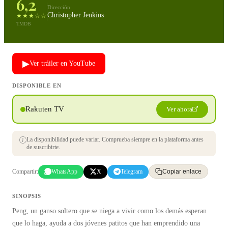
6,2
Dirección
Christopher Jenkins
★★★☆☆
TMDB
▶
Ver tráiler en YouTube
DISPONIBLE EN
Rakuten TV
Ver ahora
La disponibilidad puede variar. Comprueba siempre en la plataforma antes
de suscribirte.
Compartir:
WhatsApp
X
Telegram
Copiar enlace
SINOPSIS
Peng, un ganso soltero que se niega a vivir como los demás esperan
que lo haga, ayuda a dos jóvenes patitos que han emprendido una