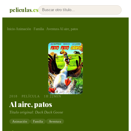
peliculas
.es
Inicio
Animación
Familia
Aventura
Al aire, patos
›
·
·
›
2018
PELÍCULA
1H 22MIN
Al aire, patos
Título original:
Duck Duck Goose
Animación
Familia
Aventura