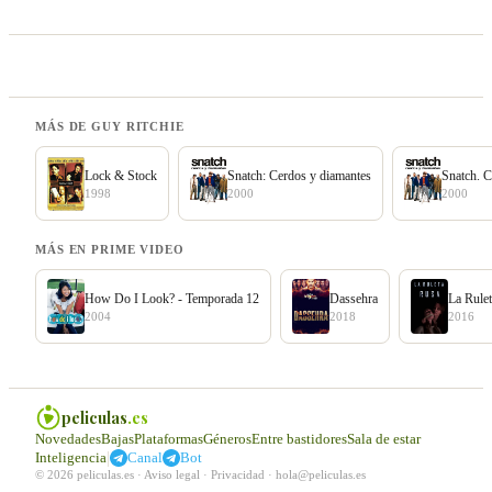
MÁS DE GUY RITCHIE
Lock & Stock
Snatch: Cerdos y diamantes
Snatch. C
1998
2000
2000
MÁS EN PRIME VIDEO
How Do I Look? - Temporada 12
Dassehra
La Rule
2004
2018
2016
peliculas
.es
Novedades
Bajas
Plataformas
Géneros
Entre bastidores
Sala de estar
|
Inteligencia
Canal
Bot
© 2026 peliculas.es ·
Aviso legal
·
Privacidad
·
hola@peliculas.es