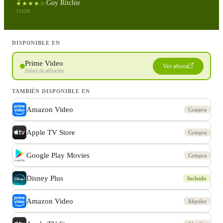
Guy Ritchie
★★★★☆
TMDB
DISPONIBLE EN
Prime Video
Ver ahora
Enlace de afiliación
TAMBIÉN DISPONIBLE EN
Amazon Video
Compra
Apple TV Store
Compra
Google Play Movies
Compra
Disney Plus
Incluido
Amazon Video
Alquiler