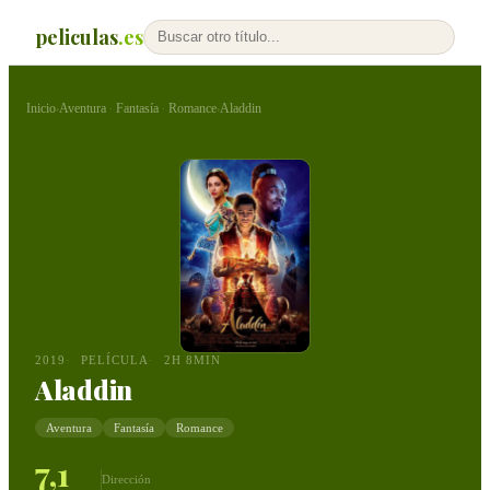
peliculas
.es
Inicio
Aventura
Fantasía
Romance
Aladdin
›
·
·
›
2019
PELÍCULA
2H 8MIN
Aladdin
Aventura
Fantasía
Romance
7,1
Dirección