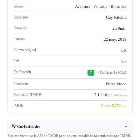
Género
Aventura
·
Fantasía
·
Romance
Dirección
Guy Ritchie
Duración
2h 8min
Estreno
22 may. 2019
Idioma original
EN
País
US
Calificación
7
* Calificación ICAA
Plataforma
Prime Video
Valoración TMDB
7,1 / 10
(10.570 votos)
IMDb
Ficha IMDb →
💡 Curiosidades
▼
Este producto usa la API de TMDB pero no está respaldado ni certificado por TMDB.