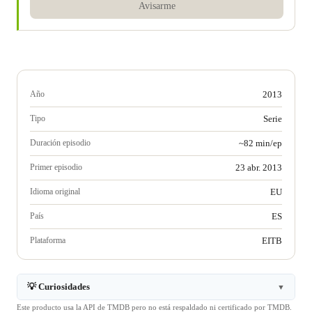
Avisarme
Año
2013
Tipo
Serie
Duración episodio
~82 min/ep
Primer episodio
23 abr. 2013
Idioma original
EU
País
ES
Plataforma
EITB
💡 Curiosidades
▼
Este producto usa la API de TMDB pero no está respaldado ni certificado por TMDB.