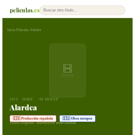
peliculas
.es
Inicio
Películas
Alardea
›
›
PÓSTER
2013
SERIE
~82 MIN/EP
Alardea
🇪🇸 Producción española
🇪🇺 Obra europea
Título original:
Alardearen seme-alabak