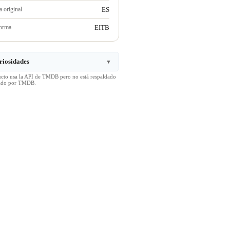
 original
ES
forma
EITB
riosidades
▼
ucto usa la API de TMDB pero no está respaldado
icado por TMDB.