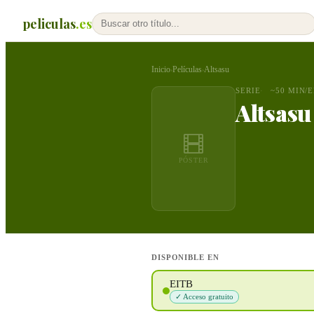
peliculas
.es
Inicio
Películas
Altsasu
›
›
SERIE
~50 MIN/E
Altsasu
PÓSTER
DISPONIBLE EN
EITB
✓ Acceso gratuito