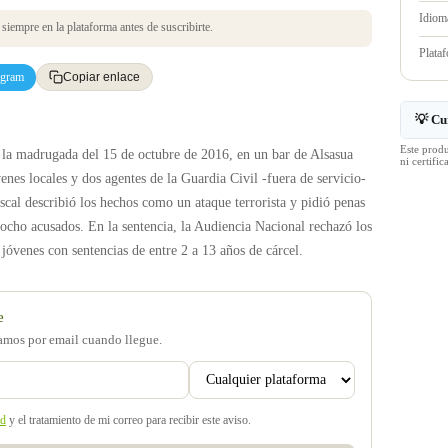
Idioma
iempre en la plataforma antes de suscribirte.
Plata
egram
Copiar enlace
💡 Cu
Este prod
 la madrugada del 15 de octubre de 2016, en un bar de Alsasua
ni certif
enes locales y dos agentes de la Guardia Civil -fuera de servicio-
fiscal describió los hechos como un ataque terrorista y pidió penas
 ocho acusados. En la sentencia, la Audiencia Nacional rechazó los
jóvenes con sentencias de entre 2 a 13 años de cárcel.
e
samos por email cuando llegue.
ad
y el tratamiento de mi correo para recibir este aviso.