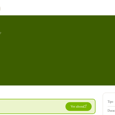
P
Tipo
Ver ahora
Durac