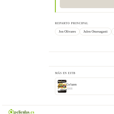
REPARTO PRINCIPAL
Jon Olivares
Julen Oruesagasti
MÁS EN EITB
Go!azen
2008
peliculas
.es