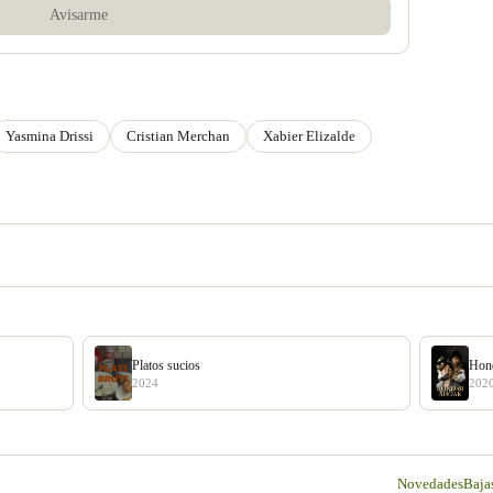
Avisarme
Yasmina Drissi
Cristian Merchan
Xabier Elizalde
Platos sucios
Hon
2024
202
Novedades
Baja