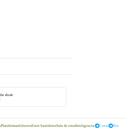
dar ahoak
0
|
s
Plataformas
Géneros
Entre bastidores
Sala de estar
Inteligencia
Canal
Bot