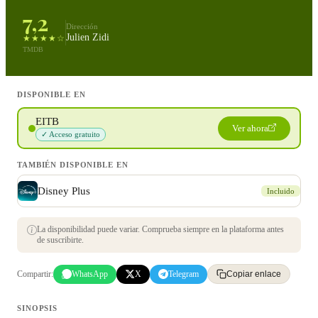
7,2
Dirección
Julien Zidi
★★★★☆
TMDB
DISPONIBLE EN
EITB
Ver ahora
✓ Acceso gratuito
TAMBIÉN DISPONIBLE EN
Disney Plus
Incluido
La disponibilidad puede variar. Comprueba siempre en la plataforma antes
de suscribirte.
Compartir:
WhatsApp
X
Telegram
Copiar enlace
SINOPSIS