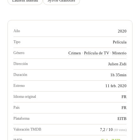
Laurent Bateau
Sylvie Granotier
Año
2020
Tipo
Película
Género
Crimen
·
Película de TV
·
Misterio
Dirección
Julien Zidi
Duración
1h 35min
Estreno
11 feb. 2020
Idioma original
FR
País
FR
Plataforma
EITB
Valoración TMDB
7,2 / 10
(10 votos)