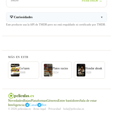
IMDb
Ficha IMDb →
💡 Curiosidades
▼
Este producto usa la API de TMDB pero no está respaldado ni certificado por TMDB.
MÁS EN EITB
Go!azen
Platos sucios
Hondar ahoak
2008
2024
2020
peliculas
.es
Novedades
Bajas
Plataformas
Géneros
Entre bastidores
Sala de estar
|
Inteligencia
Canal
Bot
© 2026 peliculas.es ·
Aviso legal
·
Privacidad
·
hola@peliculas.es