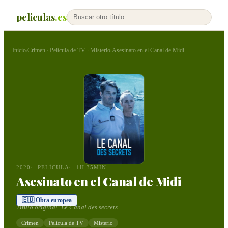
peliculas
.es
Inicio
Crimen
Película de TV
Misterio
Asesinato en el Canal de Midi
›
·
·
›
2020
PELÍCULA
1H 35MIN
Asesinato en el Canal de Midi
🇪🇺 Obra europea
Título original:
Le Canal des secrets
Crimen
Película de TV
Misterio