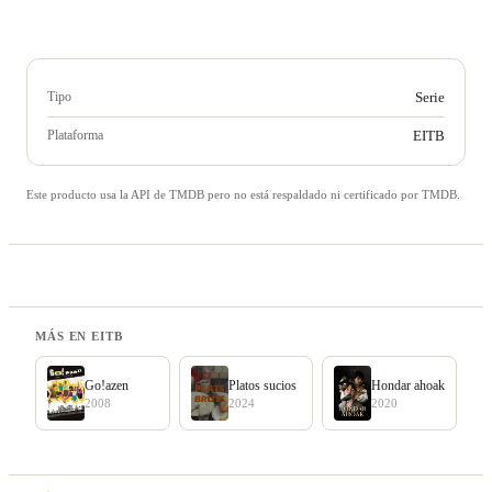
Tipo
Serie
Plataforma
EITB
Este producto usa la API de TMDB pero no está respaldado ni certificado por TMDB.
MÁS EN EITB
Go!azen
Platos sucios
Hondar ahoak
2008
2024
2020