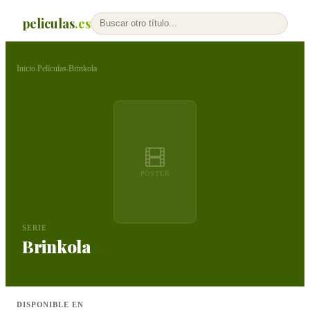
peliculas
.es
Inicio
Películas
Brinkola
›
›
PÓSTER
SERIE
Brinkola
DISPONIBLE EN