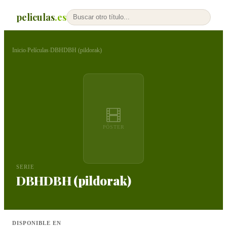
peliculas
.es
Inicio
Películas
DBHDBH (pildorak)
›
›
PÓSTER
SERIE
DBHDBH (pildorak)
DISPONIBLE EN