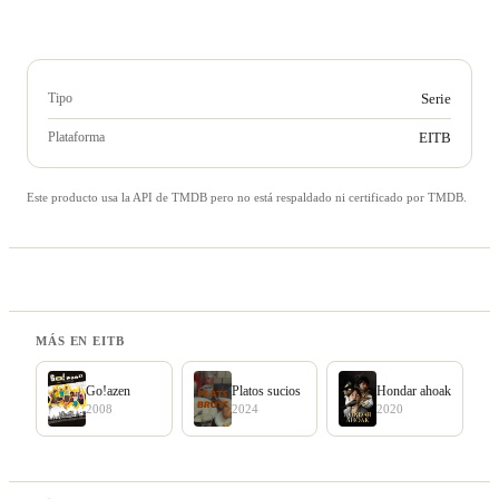
Tipo
Serie
Plataforma
EITB
Este producto usa la API de TMDB pero no está respaldado ni certificado por TMDB.
MÁS EN EITB
Go!azen
Platos sucios
Hondar ahoak
2008
2024
2020