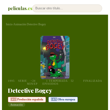
peliculas
.es
Inicio
Animación
Detective Bogey
›
›
1995
SERIE
~24
1 TEMPORADA · 52
FINALIZADA
MIN/EP
EPISODIOS
Detective Bogey
🇪🇸 Producción española
🇪🇺 Obra europea
Animación