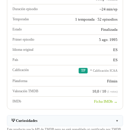
Duración episodio
~24 min/ep
Temporadas
1 temporada · 52 episodios
Estado
Finalizada
Primer episodio
5 ago. 1995
Idioma original
ES
País
ES
Calificación
TP
* Calificación ICAA
Plataforma
Filmin
Valoración TMDB
10,0 / 10
(1 votos)
IMDb
Ficha IMDb →
💡 Curiosidades
▼
Este producto usa la API de TMDB pero no está respaldado ni certificado por TMDB.