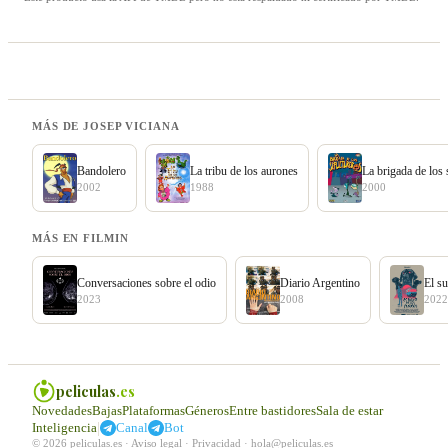
MÁS DE JOSEP VICIANA
Bandolero
La tribu de los aurones
La brigada de los 
2002
1988
2000
MÁS EN FILMIN
Conversaciones sobre el odio
Diario Argentino
El su
2023
2008
2022
peliculas
.es
Novedades
Bajas
Plataformas
Géneros
Entre bastidores
Sala de estar
|
Inteligencia
Canal
Bot
© 2026 peliculas.es ·
Aviso legal
·
Privacidad
·
hola@peliculas.es