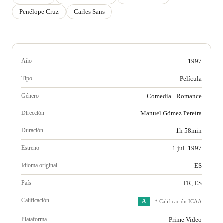
Penélope Cruz
Carles Sans
Año
1997
Tipo
Película
Género
Comedia
·
Romance
Dirección
Manuel Gómez Pereira
Duración
1h 58min
Estreno
1 jul. 1997
Idioma original
ES
País
FR, ES
Calificación
A
* Calificación ICAA
Plataforma
Prime Video