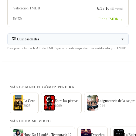
Valoración TMDB
6,1 / 10
(53 votos)
IMDb
Ficha IMDb →
💡 Curiosidades
▼
Este producto usa la API de TMDB pero no está respaldado ni certificado por TMDB.
MÁS DE MANUEL GÓMEZ PEREIRA
La Cena
Entre las piernas
La ignorancia de la sangre
2025
1999
2014
MÁS EN PRIME VIDEO
How Do I Look? - Temporada 12
Dassehra
La Rule