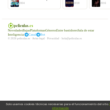
2004
2018
2016
peliculas
.es
Novedades
Bajas
Plataformas
Géneros
Entre bastidores
Sala de estar
|
Inteligencia
Canal
Bot
© 2026 peliculas.es ·
Aviso legal
·
Privacidad
·
hola@peliculas.es
Solo usamos cookies técnicas necesarias para el funcionamiento del sitio.
información