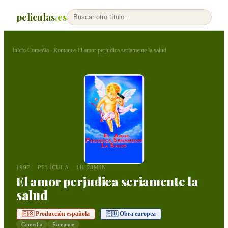
peliculas
.es
Inicio
Comedia
Romance
El amor perjudica seriamente la salud
›
·
›
1997
PELÍCULA
1H 58MIN
El amor perjudica seriamente la
salud
🇪🇸 Producción española
🇪🇺 Obra europea
Comedia
Romance