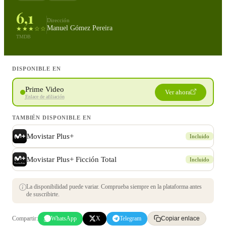
6,1
Dirección
Manuel Gómez Pereira
★★★☆☆
TMDB
DISPONIBLE EN
Prime Video
Ver ahora
Enlace de afiliación
TAMBIÉN DISPONIBLE EN
Movistar Plus+
Incluido
Movistar Plus+ Ficción Total
Incluido
La disponibilidad puede variar. Comprueba siempre en la plataforma antes
de suscribirte.
Compartir:
WhatsApp
X
Telegram
Copiar enlace