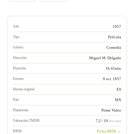
Año
1957
Tipo
Película
Género
Comedia
Dirección
Miguel M. Delgado
Duración
1h 41min
Estreno
9 oct. 1957
Idioma original
ES
País
MX
Plataforma
Prime Video
Valoración TMDB
7,2 / 10
(94 votos)
IMDb
Ficha IMDb →