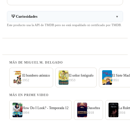
💡 Curiosidades
▼
Este producto usa la API de TMDB pero no está respaldado ni certificado por TMDB.
MÁS DE MIGUEL M. DELGADO
El bombero atómico
El señor fotógrafo
El Siete Mac
1952
1953
1951
MÁS EN PRIME VIDEO
How Do I Look? - Temporada 12
Dassehra
La Rule
2004
2018
2016