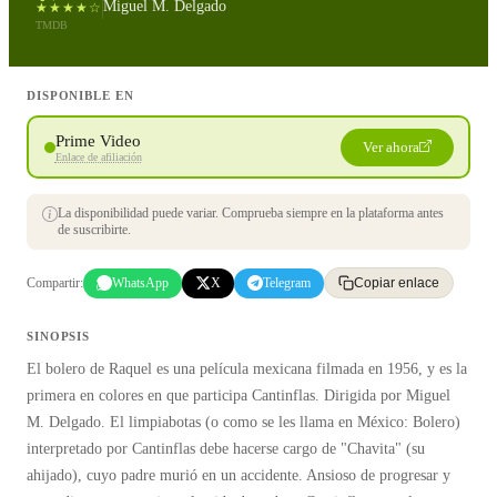
Miguel M. Delgado
★★★★☆
TMDB
DISPONIBLE EN
Prime Video
Ver ahora
Enlace de afiliación
La disponibilidad puede variar. Comprueba siempre en la plataforma antes
de suscribirte.
Compartir:
WhatsApp
X
Telegram
Copiar enlace
SINOPSIS
El bolero de Raquel es una película mexicana filmada en 1956, y es la
primera en colores en que participa Cantinflas. Dirigida por Miguel
M. Delgado. El limpiabotas (o como se les llama en México: Bolero)
interpretado por Cantinflas debe hacerse cargo de "Chavita" (su
ahijado), cuyo padre murió en un accidente. Ansioso de progresar y