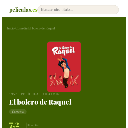
peliculas
.es
Inicio
Comedia
El bolero de Raquel
›
›
1957
PELÍCULA
1H 41MIN
El bolero de Raquel
Comedia
7,2
Dirección