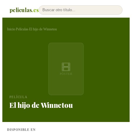
peliculas
.es
Inicio
Películas
El hijo de Winnetou
›
›
PÓSTER
PELÍCULA
El hijo de Winnetou
DISPONIBLE EN