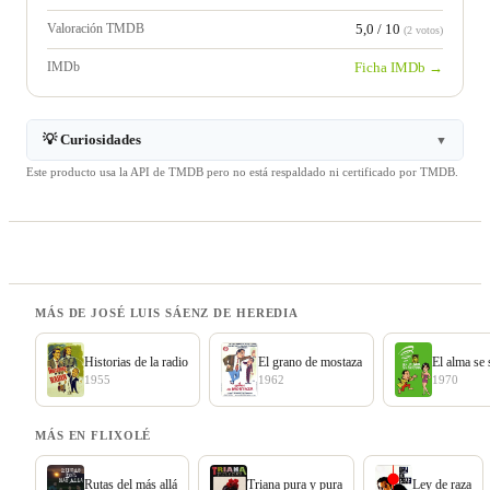
Valoración TMDB
5,0 / 10
(2 votos)
IMDb
Ficha IMDb →
💡 Curiosidades
▼
Este producto usa la API de TMDB pero no está respaldado ni certificado por TMDB.
MÁS DE JOSÉ LUIS SÁENZ DE HEREDIA
Historias de la radio
El grano de mostaza
El alma se 
1955
1962
1970
MÁS EN FLIXOLÉ
Rutas del más allá
Triana pura y pura
Ley de raza