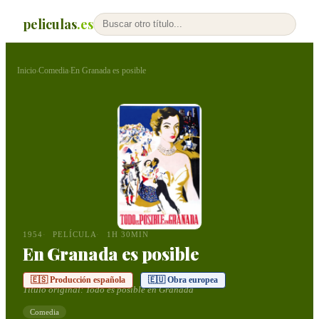
peliculas
.es
Inicio
Comedia
En Granada es posible
›
›
1954
PELÍCULA
1H 30MIN
En Granada es posible
🇪🇸 Producción española
🇪🇺 Obra europea
Título original:
Todo es posible en Granada
Comedia