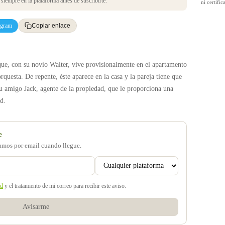
iempre en la plataforma antes de suscribirte.
ni certif
egram
Copiar enlace
 que, con su novio Walter, vive provisionalmente en el apartamento
questa. De repente, éste aparece en la casa y la pareja tiene que
su amigo Jack, agente de la propiedad, que le proporciona una
d.
e
samos por email cuando llegue.
ad
y el tratamiento de mi correo para recibir este aviso.
Avisarme