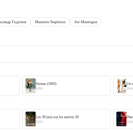
ксандр Годунов
Maureen Stapleton
Joe Mantegna
Sirenas (1993)
Un r
1990
199
Los 30 (no) son los nuevos 20
Diar
2023
202