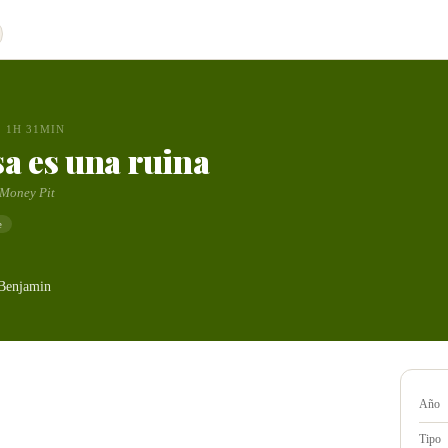
1H 31MIN
sa es una ruina
 Money Pit
e
Benjamin
Año
Tipo