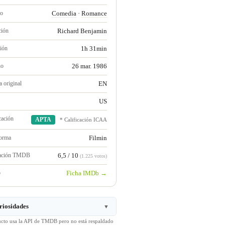
ro
Comedia
·
Romance
ción
Richard Benjamin
ión
1h 31min
no
26 mar. 1986
 original
EN
US
cación
APTA
* Calificación ICAA
forma
Filmin
ración TMDB
6,5 / 10
(1.225 votos)
b
Ficha IMDb →
riosidades
▼
ucto usa la API de TMDB pero no está respaldado