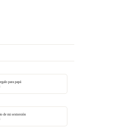
egalo para papá
4
io de mi sextorsión
4