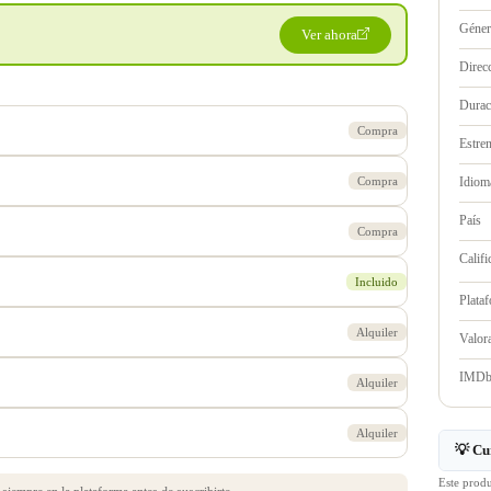
Géne
Ver ahora
Direc
Durac
Compra
Estre
Compra
Idioma
País
Compra
Califi
Incluido
Plata
Alquiler
Valo
IMD
Alquiler
Alquiler
💡 Cu
Este prod