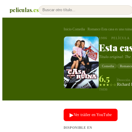
peliculas
.es
Inicio
Comedia
Romance
Esta casa es una ruina
›
·
›
1986
PELÍCULA
Esta ca
Título original:
The
Comedia
Romanc
6,5
Dirección
Richard 
★★★☆☆
TMDB
▶
Ver tráiler en YouTube
DISPONIBLE EN