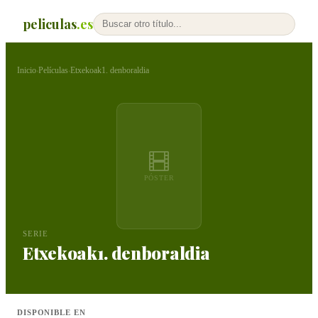
peliculas
.es
Inicio
Películas
Etxekoak1. denboraldia
›
›
PÓSTER
SERIE
Etxekoak1. denboraldia
DISPONIBLE EN