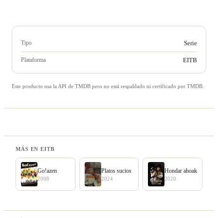
Tipo
Serie
Plataforma
EITB
Este producto usa la API de TMDB pero no está respaldado ni certificado por TMDB.
MÁS EN EITB
Go!azen
Platos sucios
Hondar ahoak
2008
2024
2020