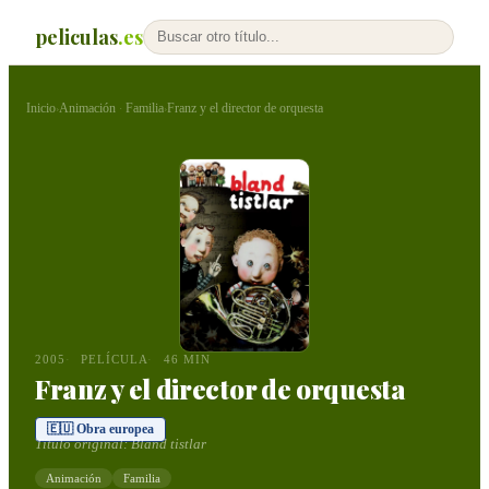
peliculas
.es
Inicio
Animación
Familia
Franz y el director de orquesta
›
·
›
2005
PELÍCULA
46 MIN
Franz y el director de orquesta
🇪🇺 Obra europea
Título original:
Bland tistlar
Animación
Familia