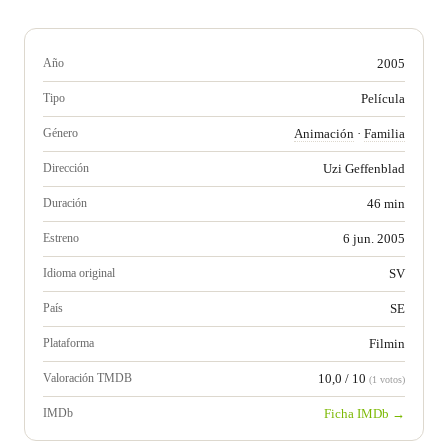
Año
2005
Tipo
Película
Género
Animación
·
Familia
Dirección
Uzi Geffenblad
Duración
46 min
Estreno
6 jun. 2005
Idioma original
SV
País
SE
Plataforma
Filmin
Valoración TMDB
10,0 / 10
(1 votos)
IMDb
Ficha IMDb →