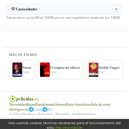
💡 Curiosidades
▼
Este producto usa la API de TMDB pero no está respaldado ni certificado por TMDB.
MÁS EN FILMIN
Nasrin
El estigma del silencio
Nimble Fingers
2020
2024
2017
peliculas
.es
Novedades
Bajas
Plataformas
Géneros
Entre bastidores
Sala de estar
|
Inteligencia
Canal
Bot
© 2026 peliculas.es ·
Aviso legal
·
Privacidad
·
hola@peliculas.es
Solo usamos cookies técnicas necesarias para el funcionamiento del
sitio.
Más información