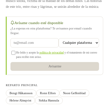
músico solista, víctima de la maldad de los demás niños. Las historias
de este trío, entre risas y lágrimas, se unirán alrededor de la música.
Avísame cuando esté disponible
¿La esperas en otra plataforma? Te avisamos por email cuando
llegue.
He leído y acepto la
política de privacidad
y el tratamiento de mi correo
para recibir este aviso.
Avisarme
REPARTO PRINCIPAL
Bengt Håkansson
Ronn Elfors
Noon Geffenblad
Helene Almqvist
Sirkka Hannula