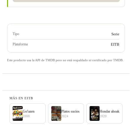
Tipo
Serie
Plataforma
EITB
Este producto usa la API de TMDB pero no está respaldado ni certificado por TMDB.
MÁS EN EITB
Go!azen
Platos sucios
Hondar ahoak
2008
2024
2020