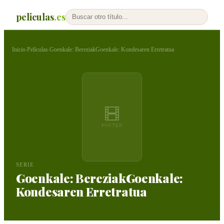
peliculas
.es
Inicio
Películas
Goenkale: BereziakGoenkale: Kondesaren Erretratua
›
›
PÓSTER
SERIE
Goenkale: BereziakGoenkale:
Kondesaren Erretratua