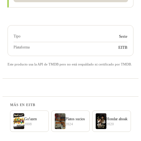
Tipo
Serie
Plataforma
EITB
Este producto usa la API de TMDB pero no está respaldado ni certificado por TMDB.
MÁS EN EITB
Go!azen
Platos sucios
Hondar ahoak
2008
2024
2020