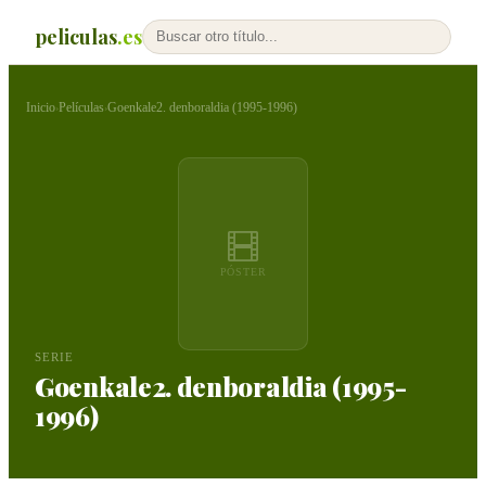
peliculas
.es
Inicio
Películas
Goenkale2. denboraldia (1995-1996)
›
›
PÓSTER
SERIE
Goenkale2. denboraldia (1995-
1996)