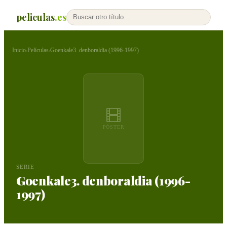
peliculas
.es
Inicio
Películas
Goenkale3. denboraldia (1996-1997)
›
›
PÓSTER
SERIE
Goenkale3. denboraldia (1996-
1997)