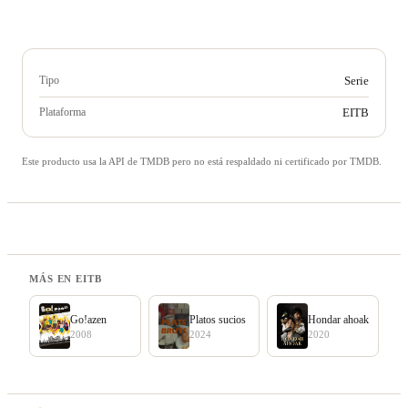
Tipo
Serie
Plataforma
EITB
Este producto usa la API de TMDB pero no está respaldado ni certificado por TMDB.
MÁS EN EITB
Go!azen
Platos sucios
Hondar ahoak
2008
2024
2020