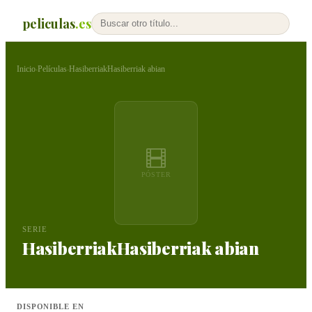
peliculas
.es
Inicio
Películas
HasiberriakHasiberriak abian
›
›
PÓSTER
SERIE
HasiberriakHasiberriak abian
DISPONIBLE EN