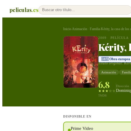
peliculas
.es
Inicio
Animación
Familia
Kérity, la casa de los
›
·
›
2009
PELÍCULA
Kérity, 
🇪🇺 Obra europea
Título original:
Kéri
Animación
Famili
6,8
Dirección
Dominiq
★★★☆☆
TMDB
DISPONIBLE EN
Prime Video