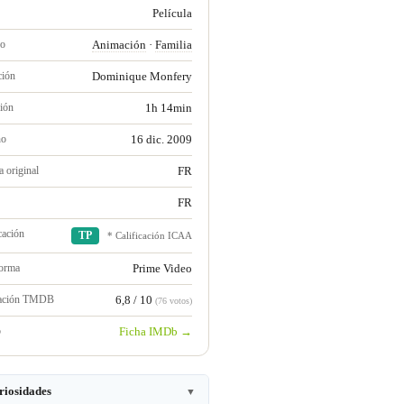
Película
ro
Animación
·
Familia
ción
Dominique Monfery
ión
1h 14min
no
16 dic. 2009
 original
FR
FR
cación
TP
* Calificación ICAA
forma
Prime Video
ración TMDB
6,8 / 10
(76 votos)
b
Ficha IMDb →
riosidades
▼