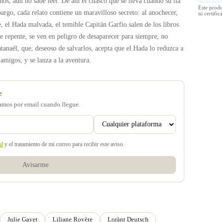
ños, aún no sabe leer. De ahí el chasco que se lleva cuando su tía
Este prod
bargo, cada relato contiene un maravilloso secreto: al anochecer,
ni certif
, el Hada malvada, el temible Capitán Garfio salen de los libros
e repente, se ven en peligro de desaparecer para siempre, no
anaël, que, deseoso de salvarlos, acepta que el Hada lo reduzca a
migos, y se lanza a la aventura.
e
samos por email cuando llegue.
ad
y el tratamiento de mi correo para recibir este aviso.
Avisarme
Julie Gayet
Liliane Rovère
Lorànt Deutsch