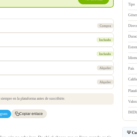
Tipo
Géne
Direc
Compra
Durac
Incluido
Estre
Incluido
Idioma
Alquiler
País
Califi
Alquiler
Plata
iempre en la plataforma antes de suscribirte.
Valo
IMD
egram
Copiar enlace
💡 Cu