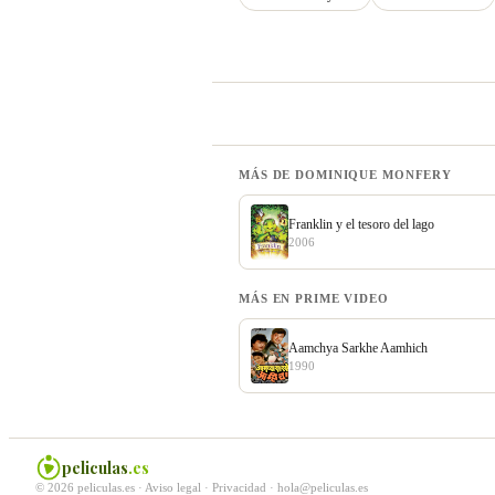
MÁS DE DOMINIQUE MONFERY
Franklin y el tesoro del lago
2006
MÁS EN PRIME VIDEO
Aamchya Sarkhe Aamhich
1990
peliculas
.es
© 2026 peliculas.es ·
Aviso legal
·
Privacidad
·
hola@peliculas.es