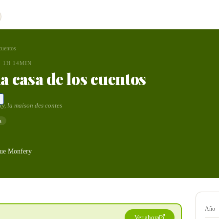
 cuentos
1H 14MIN
la casa de los cuentos
ty, la maison des contes
a
ue Monfery
Año
Ver ahora