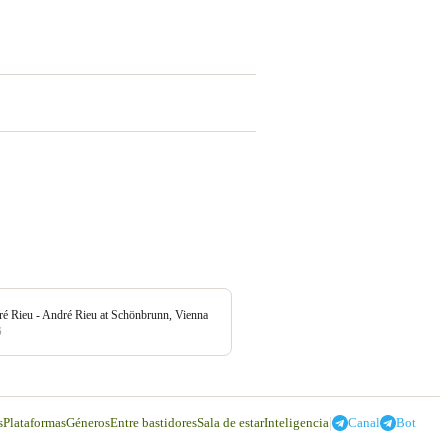
é Rieu - André Rieu at Schönbrunn, Vienna
6
|
s
Plataformas
Géneros
Entre bastidores
Sala de estar
Inteligencia
Canal
Bot