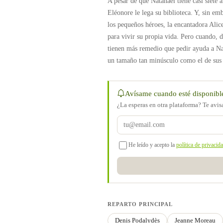
A pesar de que Natanaël tiene casi siete a
Eléonore le lega su biblioteca. Y, sin em
los pequeños héroes, la encantadora Alice
para vivir su propia vida. Pero cuando, d
tienen más remedio que pedir ayuda a Nat
un tamaño tan minúsculo como el de sus a
Avísame cuando esté disponibl
¿La esperas en otra plataforma? Te avi
He leído y acepto la
política de privacid
REPARTO PRINCIPAL
Denis Podalydès
Jeanne Moreau