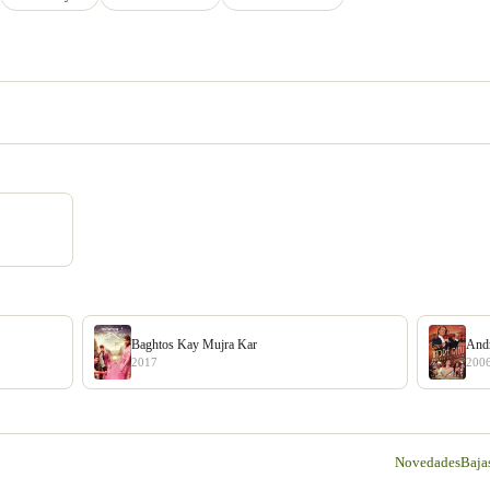
Baghtos Kay Mujra Kar
Andr
2017
200
Novedades
Baja