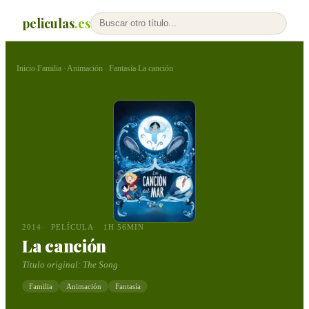
peliculas
.es
Inicio
Familia
Animación
Fantasía
La canción
›
·
·
›
2014
PELÍCULA
1H 56MIN
La canción
Título original:
The Song
Familia
Animación
Fantasía