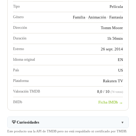
Tipo
Película
Género
Familia
·
Animación
·
Fantasía
Dirección
Tomm Moore
Duración
1h 56min
Estreno
26 sept. 2014
Idioma original
EN
País
US
Plataforma
Rakuten TV
Valoración TMDB
8,0 / 10
(74 votos)
IMDb
Ficha IMDb →
💡 Curiosidades
▼
Este producto usa la API de TMDB pero no está respaldado ni certificado por TMDB.