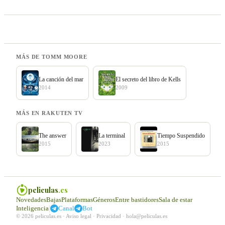
MÁS DE TOMM MOORE
La canción del mar
El secreto del libro de Kells
2014
2009
MÁS EN RAKUTEN TV
The answer
La terminal
Tiempo Suspendido
2015
2023
2015
peliculas
.es
Novedades
Bajas
Plataformas
Géneros
Entre bastidores
Sala de estar
|
Inteligencia
Canal
Bot
© 2026 peliculas.es ·
Aviso legal
·
Privacidad
·
hola@peliculas.es