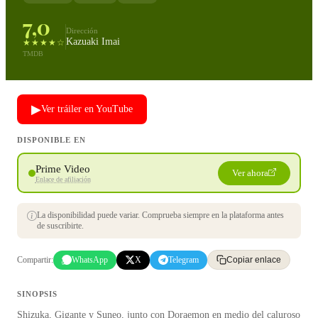
7,0
Dirección
Kazuaki Imai
★★★★☆
TMDB
▶
Ver tráiler en YouTube
DISPONIBLE EN
Prime Video
Ver ahora
Enlace de afiliación
La disponibilidad puede variar. Comprueba siempre en la plataforma antes
de suscribirte.
Compartir:
WhatsApp
X
Telegram
Copiar enlace
SINOPSIS
Shizuka, Gigante y Suneo, junto con Doraemon en medio del caluroso