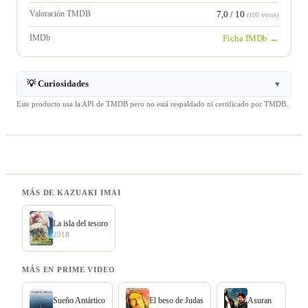
Valoración TMDB
7,0 / 10
(100 votos)
IMDb
Ficha IMDb →
💡 Curiosidades
▼
Este producto usa la API de TMDB pero no está respaldado ni certificado por TMDB.
MÁS DE KAZUAKI IMAI
La isla del tesoro
2018
MÁS EN PRIME VIDEO
Sueño Antártico
El beso de Judas
Asuran