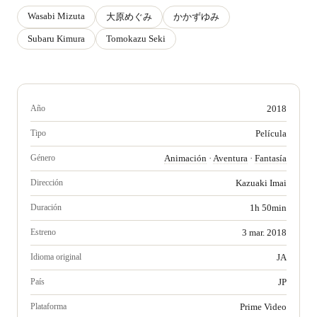
Wasabi Mizuta
大原めぐみ
かかずゆみ
Subaru Kimura
Tomokazu Seki
Año
2018
Tipo
Película
Género
Animación
·
Aventura
·
Fantasía
Dirección
Kazuaki Imai
Duración
1h 50min
Estreno
3 mar. 2018
Idioma original
JA
País
JP
Plataforma
Prime Video