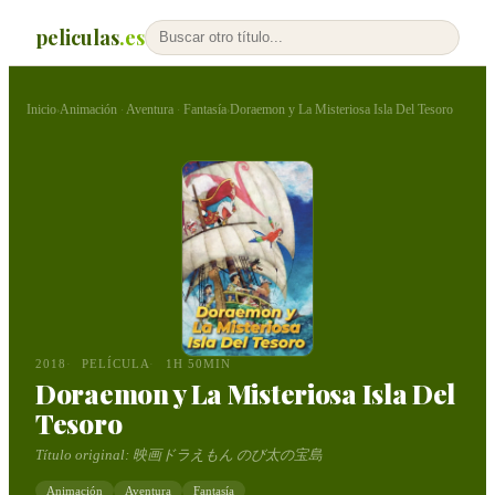
peliculas
.es
Inicio
Animación
Aventura
Fantasía
Doraemon y La Misteriosa Isla Del Tesoro
›
·
·
›
2018
PELÍCULA
1H 50MIN
Doraemon y La Misteriosa Isla Del
Tesoro
Título original:
映画ドラえもん のび太の宝島
Animación
Aventura
Fantasía