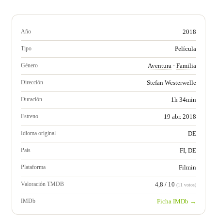
Año
2018
Tipo
Película
Género
Aventura
·
Familia
Dirección
Stefan Westerwelle
Duración
1h 34min
Estreno
19 abr. 2018
Idioma original
DE
País
FI, DE
Plataforma
Filmin
Valoración TMDB
4,8 / 10
(11 votos)
IMDb
Ficha IMDb →