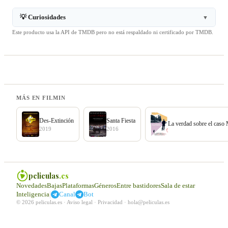
💡 Curiosidades
▼
Este producto usa la API de TMDB pero no está respaldado ni certificado por TMDB.
MÁS EN FILMIN
Des-Extinción
Santa Fiesta
La verdad sobre el caso
2019
2016
peliculas
.es
Novedades
Bajas
Plataformas
Géneros
Entre bastidores
Sala de estar
|
Inteligencia
Canal
Bot
© 2026 peliculas.es ·
Aviso legal
·
Privacidad
·
hola@peliculas.es