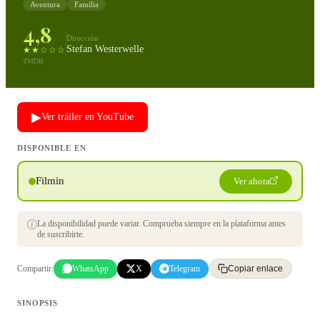
Aventura
Familia
4,8
Dirección
Stefan Westerwelle
★★☆☆☆
TMDB
▶
Ver tráiler en YouTube
DISPONIBLE EN
Filmin
Ver ahora
La disponibilidad puede variar. Comprueba siempre en la plataforma antes
de suscribirte.
Compartir:
WhatsApp
X
Telegram
Copiar enlace
SINOPSIS