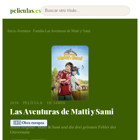
peliculas
.es
Inicio
Aventura
Familia
Las Aventuras de Matti y Sami
›
·
›
2018
PELÍCULA
1H 34MIN
Las Aventuras de Matti y Sami
🇪🇺 Obra europea
Título original:
Matti & Sami und die drei grössten Fehler des
Universums