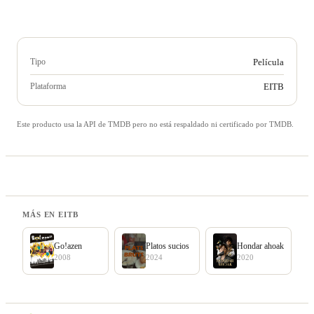
Tipo
Película
Plataforma
EITB
Este producto usa la API de TMDB pero no está respaldado ni certificado por TMDB.
MÁS EN EITB
Go!azen
Platos sucios
Hondar ahoak
2008
2024
2020