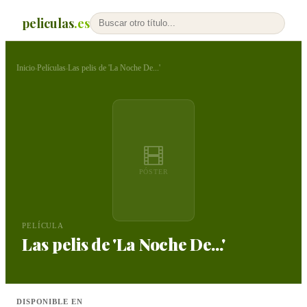
peliculas
.es
Inicio
Películas
Las pelis de 'La Noche De...'
›
›
PÓSTER
PELÍCULA
Las pelis de 'La Noche De...'
DISPONIBLE EN