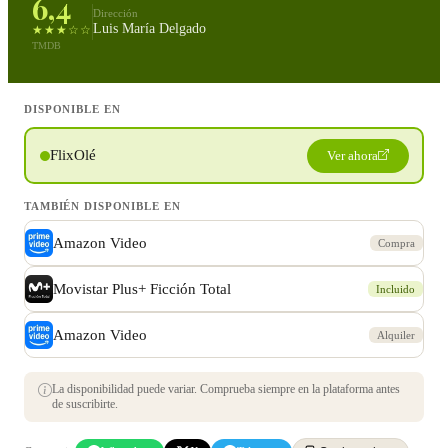
6,4
Dirección
Luis María Delgado
★★★☆☆
TMDB
DISPONIBLE EN
FlixOlé
Ver ahora
TAMBIÉN DISPONIBLE EN
Amazon Video
Compra
Movistar Plus+ Ficción Total
Incluido
Amazon Video
Alquiler
La disponibilidad puede variar. Comprueba siempre en la plataforma antes
de suscribirte.