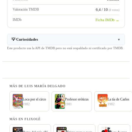
Valoración TMDB
6,4 / 10
(8 votos)
IMDb
Ficha IMDb →
💡 Curiosidades
▼
Este producto usa la API de TMDB pero no está respaldado ni certificado por TMDB.
MÁS DE LUIS MARÍA DELGADO
Loca por el circo
Profesor eróticus
La tía de Carlos
1982
1981
1982
MÁS EN FLIXOLÉ