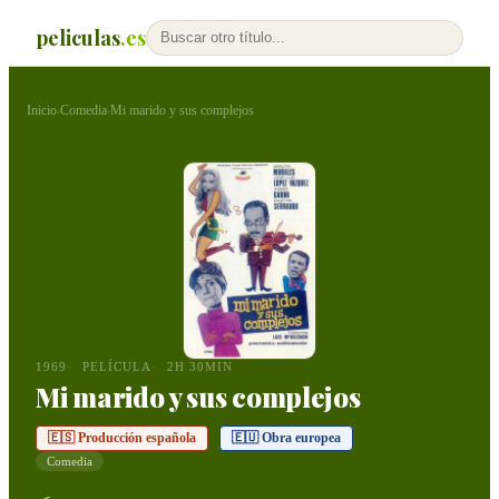
peliculas
.es
Inicio
Comedia
Mi marido y sus complejos
›
›
1969
PELÍCULA
2H 30MIN
Mi marido y sus complejos
🇪🇸 Producción española
🇪🇺 Obra europea
Comedia