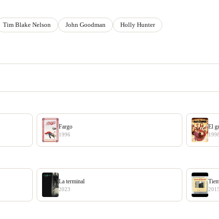
Tim Blake Nelson
John Goodman
Holly Hunter
Fargo
El g
1996
199
La terminal
Tie
2023
201