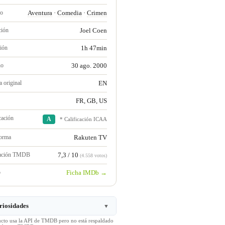
ro
Aventura
·
Comedia
·
Crimen
ción
Joel Coen
ión
1h 47min
no
30 ago. 2000
 original
EN
FR, GB, US
cación
A
* Calificación ICAA
forma
Rakuten TV
ración TMDB
7,3 / 10
(4.558 votos)
b
Ficha IMDb →
riosidades
▼
ucto usa la API de TMDB pero no está respaldado