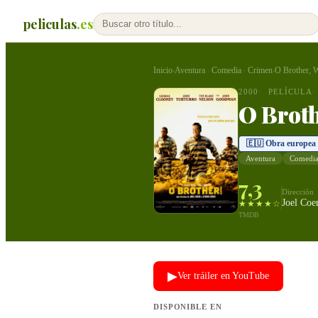
peliculas
.es
Inicio
Aventura
Comedia
Crimen
O Brother, 
›
·
·
›
2000
PELÍCULA
O Broth
🇪🇺 Obra europea
Aventura
Comedi
7,3
Dirección
Joel Coe
★★★★☆
TMDB
▶
Ver tráiler en YouTube
DISPONIBLE EN