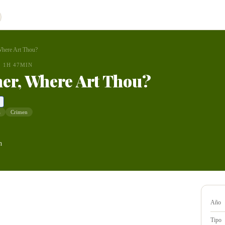
Where Art Thou?
1H 47MIN
er, Where Art Thou?
a
Crimen
n
Año
Tipo