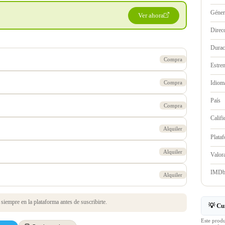
Géne
Ver ahora
Direc
Durac
Compra
Estre
Compra
Idioma
País
Compra
Califi
Alquiler
Plata
Alquiler
Valo
IMD
Alquiler
iempre en la plataforma antes de suscribirte.
💡 Cu
Este prod