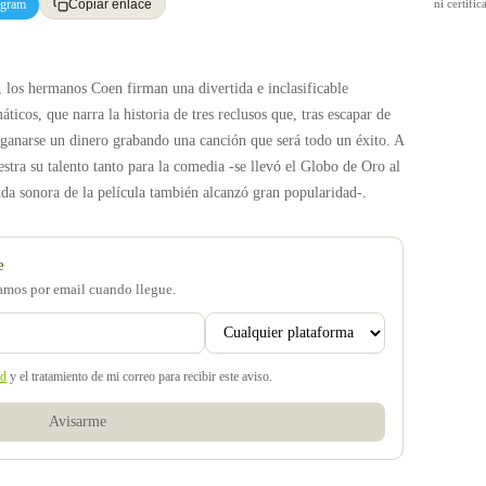
egram
ni certif
Copiar enlace
, los hermanos Coen firman una divertida e inclasificable
ticos, que narra la historia de tres reclusos que, tras escapar de
 ganarse un dinero grabando una canción que será todo un éxito. A
stra su talento tanto para la comedia -se llevó el Globo de Oro al
da sonora de la película también alcanzó gran popularidad-.
e
samos por email cuando llegue.
ad
y el tratamiento de mi correo para recibir este aviso.
Avisarme