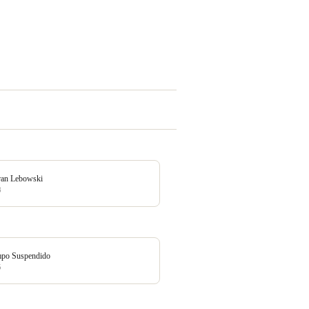
ran Lebowski
8
mpo Suspendido
5