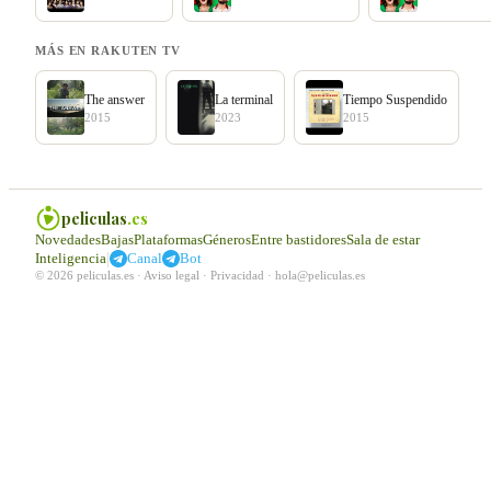
MÁS EN RAKUTEN TV
The answer
La terminal
Tiempo Suspendido
2015
2023
2015
peliculas
.es
Novedades
Bajas
Plataformas
Géneros
Entre bastidores
Sala de estar
|
Inteligencia
Canal
Bot
© 2026 peliculas.es ·
Aviso legal
·
Privacidad
·
hola@peliculas.es