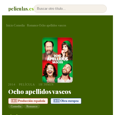
peliculas
.es
Inicio
Comedia
Romance
Ocho apellidos vascos
›
·
›
2014
PELÍCULA
1H 38MIN
Ocho apellidos vascos
🇪🇸 Producción española
🇪🇺 Obra europea
Comedia
Romance