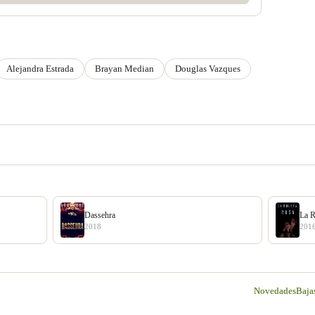
Alejandra Estrada
Brayan Median
Douglas Vazques
Dassehra
La R
2018
201
Novedades
Baja