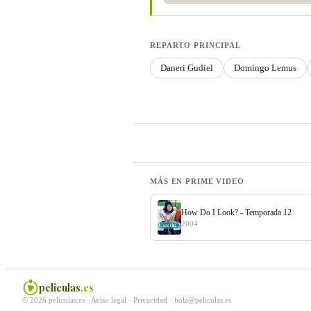
REPARTO PRINCIPAL
Daneri Gudiel
Domingo Lemus
MÁS EN PRIME VIDEO
How Do I Look? - Temporada 12
2004
peliculas
.es
© 2026 peliculas.es ·
Aviso legal
·
Privacidad
·
hola@peliculas.es