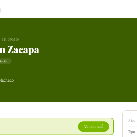
a
1H 30MIN
n Zacapa
ficción
Machado
Año
Ver ahora
Tipo