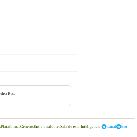
uleta Rusa
6
|
s
Plataformas
Géneros
Entre bastidores
Sala de estar
Inteligencia
Canal
Bot