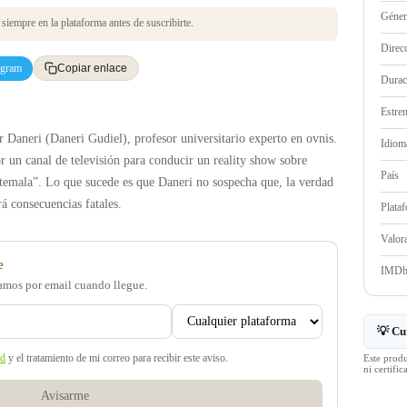
Géne
iempre en la plataforma antes de suscribirte.
Direc
egram
Copiar enlace
Durac
Estre
r Daneri (Daneri Gudiel), profesor universitario experto en ovnis.
Idioma
r un canal de televisión para conducir un reality show sobre
País
atemala”. Lo que sucede es que Daneri no sospecha que, la verdad
rá consecuencias fatales.
Plata
Valo
e
IMD
samos por email cuando llegue.
💡 Cu
ad
y el tratamiento de mi correo para recibir este aviso.
Este prod
ni certif
Avisarme