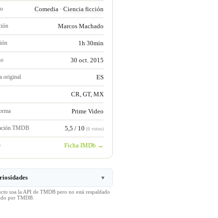
ro
Comedia
·
Ciencia ficción
ción
Marcos Machado
ión
1h 30min
no
30 oct. 2015
 original
ES
CR, GT, MX
forma
Prime Video
ración TMDB
5,5 / 10
(6 votos)
b
Ficha IMDb →
riosidades
▼
ucto usa la API de TMDB pero no está respaldado
icado por TMDB.