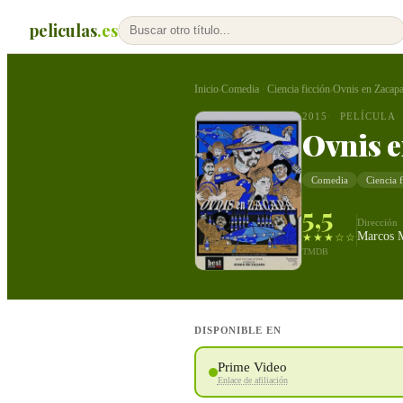
peliculas
.es
Inicio
Comedia
Ciencia ficción
Ovnis en Zacap
›
·
›
2015
PELÍCULA
Ovnis e
Comedia
Ciencia 
5,5
Dirección
Marcos 
★★★☆☆
TMDB
DISPONIBLE EN
Prime Video
Enlace de afiliación