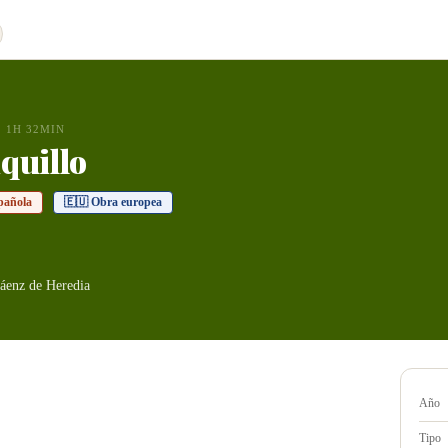
1H 32MIN
quillo
pañola
🇪🇺 Obra europea
áenz de Heredia
Año
Tipo