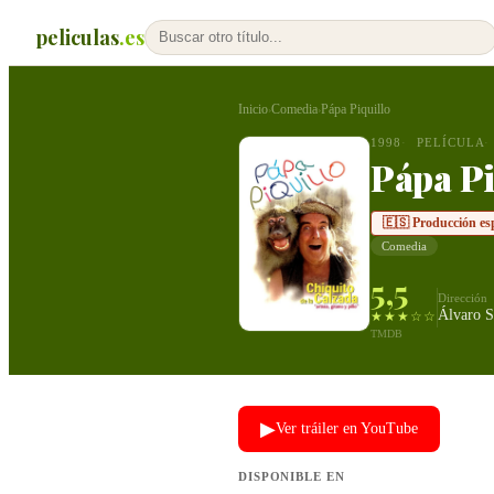
peliculas
.es
Inicio
Comedia
Pápa Piquillo
›
›
1998
PELÍCULA
Pápa Pi
🇪🇸 Producción es
Comedia
5,5
Dirección
Álvaro S
★★★☆☆
TMDB
▶
Ver tráiler en YouTube
DISPONIBLE EN