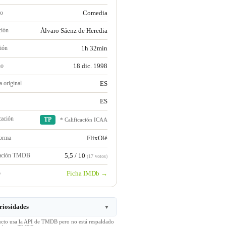
ro
Comedia
ción
Álvaro Sáenz de Heredia
ión
1h 32min
no
18 dic. 1998
 original
ES
ES
cación
TP
* Calificación ICAA
forma
FlixOlé
ración TMDB
5,5 / 10
(17 votos)
b
Ficha IMDb →
riosidades
▼
ucto usa la API de TMDB pero no está respaldado