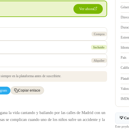
Géne
Ver ahora
Direc
Durac
Compra
Estre
Incluido
Idioma
País
Alquiler
Califi
iempre en la plataforma antes de suscribirte.
Plata
Valo
egram
Copiar enlace
IMD
 gana la vida cantando y bailando por las calles de Madrid con un
💡 Cu
osas se complican cuando uno de los niños sufre un accidente y la
Este prod