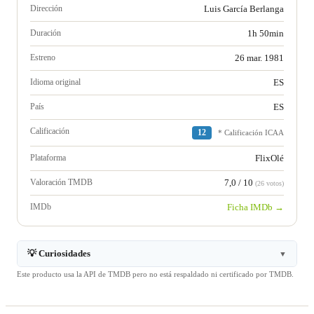
Dirección
Luis García Berlanga
Duración
1h 50min
Estreno
26 mar. 1981
Idioma original
ES
País
ES
Calificación
12
* Calificación ICAA
Plataforma
FlixOlé
Valoración TMDB
7,0 / 10
(26 votos)
IMDb
Ficha IMDb →
💡 Curiosidades
▼
Este producto usa la API de TMDB pero no está respaldado ni certificado por TMDB.