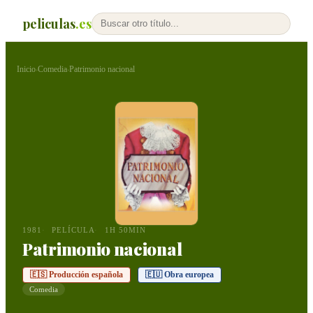
peliculas
.es
Inicio
Comedia
Patrimonio nacional
›
›
1981
PELÍCULA
1H 50MIN
Patrimonio nacional
🇪🇸 Producción española
🇪🇺 Obra europea
Comedia