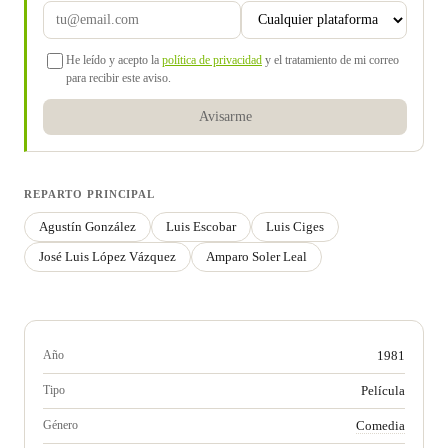
He leído y acepto la
política de privacidad
y el tratamiento de mi correo
para recibir este aviso.
Avisarme
REPARTO PRINCIPAL
Agustín González
Luis Escobar
Luis Ciges
José Luis López Vázquez
Amparo Soler Leal
Año
1981
Tipo
Película
Género
Comedia