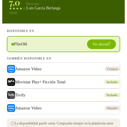
7,0
Dirección
Luis García Berlanga
★★★★☆
TMDB
DISPONIBLE EN
FlixOlé
Ver ahora
TAMBIÉN DISPONIBLE EN
Amazon Video
Compra
Movistar Plus+ Ficción Total
Incluido
Tivify
Incluido
Amazon Video
Alquiler
La disponibilidad puede variar. Comprueba siempre en la plataforma antes