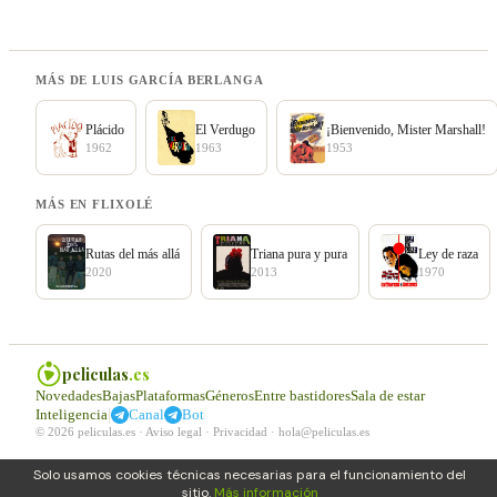
MÁS DE LUIS GARCÍA BERLANGA
Plácido
El Verdugo
¡Bienvenido, Mister Marshall!
1962
1963
1953
MÁS EN FLIXOLÉ
Rutas del más allá
Triana pura y pura
Ley de raza
2020
2013
1970
peliculas
.es
Novedades
Bajas
Plataformas
Géneros
Entre bastidores
Sala de estar
|
Inteligencia
Canal
Bot
© 2026 peliculas.es ·
Aviso legal
·
Privacidad
·
hola@peliculas.es
Solo usamos cookies técnicas necesarias para el funcionamiento del
sitio.
Más información