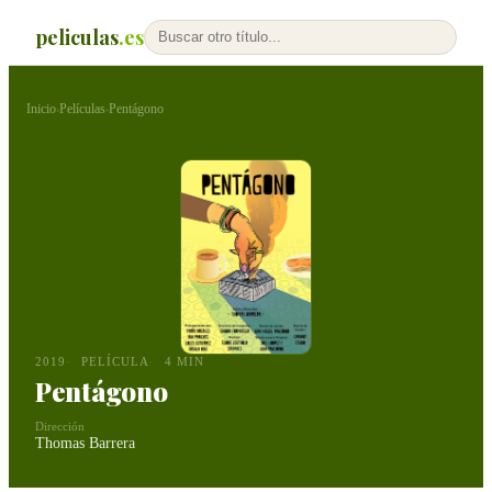
peliculas
.es
Inicio
Películas
Pentágono
›
›
2019
PELÍCULA
4 MIN
Pentágono
Dirección
Thomas Barrera