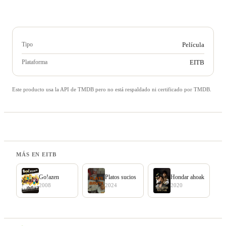
Tipo
Película
Plataforma
EITB
Este producto usa la API de TMDB pero no está respaldado ni certificado por TMDB.
MÁS EN EITB
Go!azen
Platos sucios
Hondar ahoak
2008
2024
2020