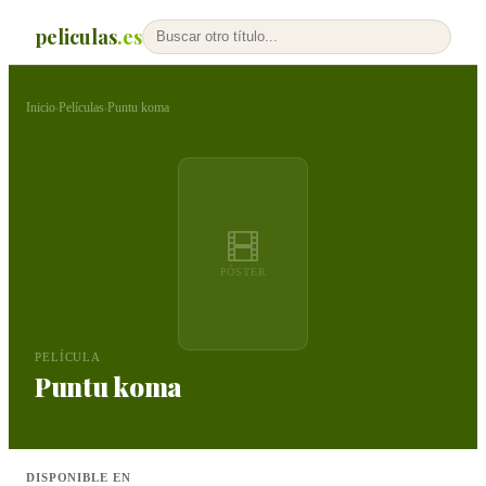
peliculas
.es
Inicio
Películas
Puntu koma
›
›
PÓSTER
PELÍCULA
Puntu koma
DISPONIBLE EN