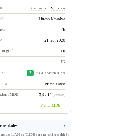
ro
Comedia
·
Romance
ción
Hitesh Kewalya
ión
2h
no
21 feb. 2020
 original
HI
IN
cación
7
* Calificación ICAA
forma
Prime Video
ración TMDB
5,9 / 10
(59 votos)
b
Ficha IMDb →
riosidades
▼
ucto usa la API de TMDB pero no está respaldado