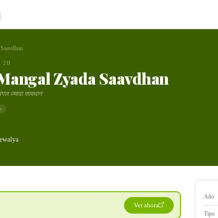
 Saavdhan
2H
Mangal Zyada Saavdhan
मंगल ज़्यादा सावधान
e
ewalya
Año
Ver ahora
Tipo