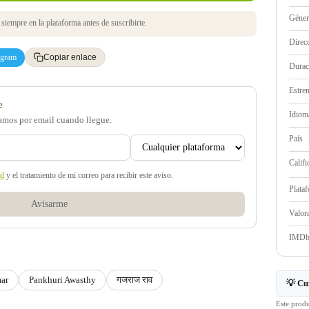
Géne
iempre en la plataforma antes de suscribirte.
Direc
egram
Copiar enlace
Durac
Estre
e
Idioma
samos por email cuando llegue.
País
Califi
ad
y el tratamiento de mi correo para recibir este aviso.
Plata
Avisarme
Valo
IMD
mar
Pankhuri Awasthy
गजराज राव
💡 Cu
Este prod