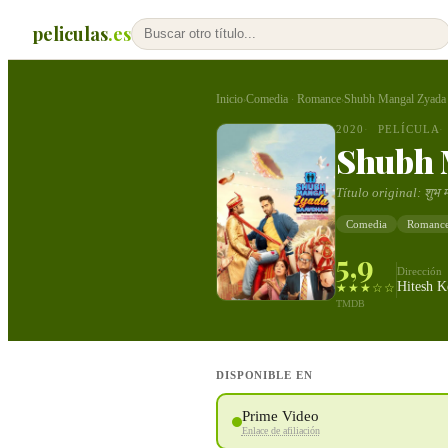
peliculas
.es
Inicio
Comedia
Romance
Shubh Mangal Zyada
›
·
›
2020
PELÍCULA
Shubh 
Título original:
शुभ 
Comedia
Romanc
5,9
Dirección
Hitesh K
★★★☆☆
TMDB
DISPONIBLE EN
Prime Video
Enlace de afiliación