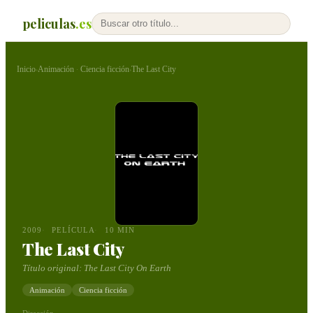
peliculas
.es
Inicio
Animación
Ciencia ficción
The Last City
›
·
›
2009
PELÍCULA
10 MIN
The Last City
Título original:
The Last City On Earth
Animación
Ciencia ficción