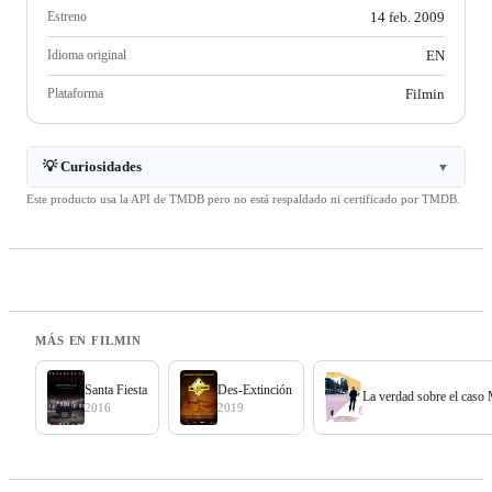
Estreno
14 feb. 2009
Idioma original
EN
Plataforma
Filmin
💡 Curiosidades
▼
Este producto usa la API de TMDB pero no está respaldado ni certificado por TMDB.
MÁS EN FILMIN
Santa Fiesta
Des-Extinción
La verdad sobre el caso
2016
2019