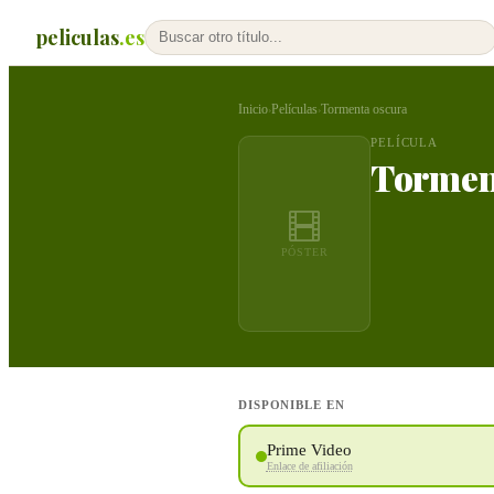
peliculas
.es
Inicio
Películas
Tormenta oscura
›
›
PELÍCULA
Tormen
PÓSTER
DISPONIBLE EN
Prime Video
Enlace de afiliación