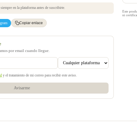
iempre en la plataforma antes de suscribirte.
Este prod
ni certif
egram
Copiar enlace
e
samos por email cuando llegue.
ad
y el tratamiento de mi correo para recibir este aviso.
Avisarme