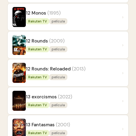
12 Monos
(1995)
›
Rakuten TV
película
12 Rounds
(2009)
›
Rakuten TV
película
12 Rounds: Reloaded
(2013)
›
Rakuten TV
película
13 exorcismos
(2022)
›
Rakuten TV
película
13 Fantasmas
(2001)
›
Rakuten TV
película