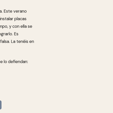
a. Este verano
instalar placas
po, y con ella se
ograrlo. Es
falsa. La tenéis en
ue lo defiendan: