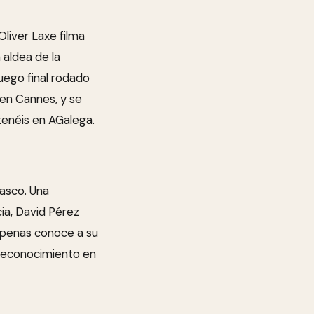
liver Laxe filma
 aldea de la
fuego final rodado
en Cannes, y se
 tenéis en AGalega.
Vasco. Una
ia, David Pérez
apenas conoce a su
o reconocimiento en