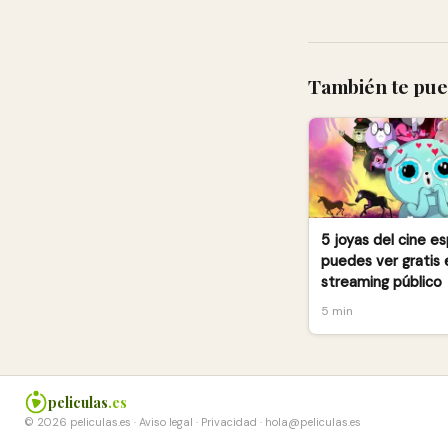
También te pue
5 joyas del cine e
puedes ver gratis 
streaming público
5 min
peliculas
.es
© 2026 peliculas.es ·
Aviso legal
·
Privacidad
·
hola@peliculas.es