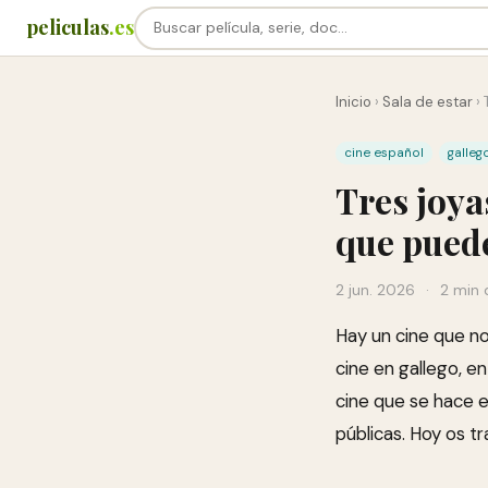
peliculas
.es
Inicio
›
Sala de estar
›
cine español
galleg
Tres joya
que puede
2 jun. 2026
·
2 min 
Hay un cine que n
cine en gallego, e
cine que se hace en
públicas. Hoy os tr