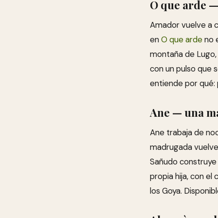
O que arde —
Amador vuelve a ca
en
O que arde
no e
montaña de Lugo, l
con un pulso que 
entiende por qué: 
Ane — una ma
Ane trabaja de noc
madrugada vuelve a
Sañudo construye
propia hija, con e
los Goya. Disponibl