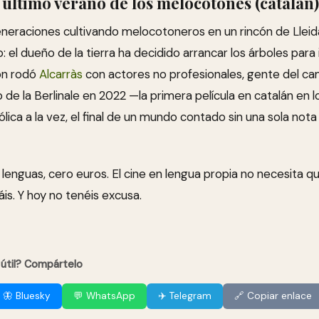
 último verano de los melocotones (catalán)
generaciones cultivando melocotoneros en un rincón de Lleid
: el dueño de la tierra ha decidido arrancar los árboles para 
món rodó
Alcarràs
con actores no profesionales, gente del cam
 de la Berlinale en 2022 —la primera película en catalán en l
ica a la vez, el final de un mundo contado sin una sola nota 
s lenguas, cero euros. El cine en lengua propia no necesita q
áis. Y hoy no tenéis excusa.
 útil? Compártelo
🦋 Bluesky
💬 WhatsApp
✈️ Telegram
🔗 Copiar enlace