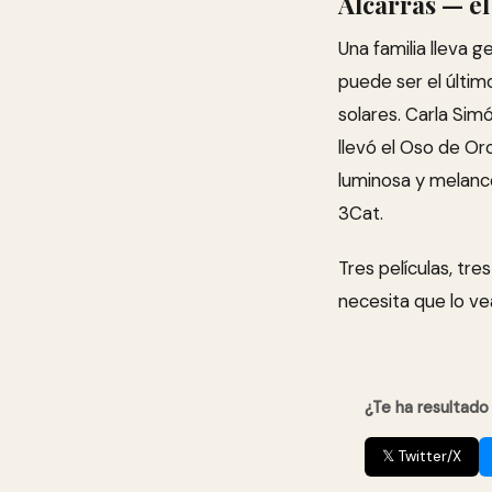
Alcarràs — el
Una familia lleva 
puede ser el último
solares. Carla Si
llevó el Oso de Oro
luminosa y melancól
3Cat.
Tres películas, tre
necesita que lo ve
¿Te ha resultado
𝕏 Twitter/X