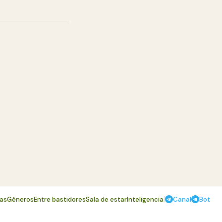
|
mas
Géneros
Entre bastidores
Sala de estar
Inteligencia
Canal
Bot