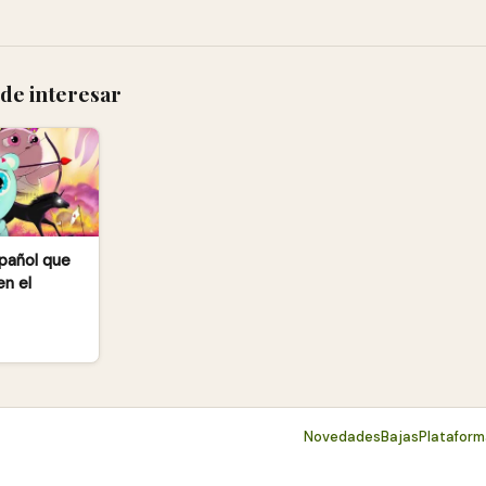
de interesar
spañol que
en el
Novedades
Bajas
Platafor