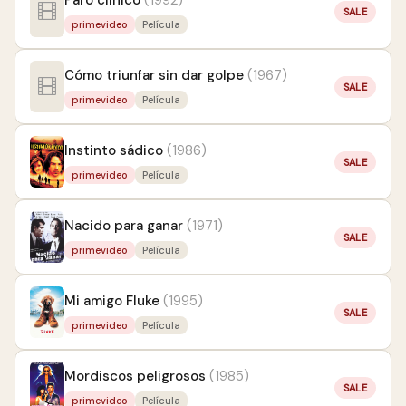
SALE
primevideo
Película
Cómo triunfar sin dar golpe
(1967)
SALE
primevideo
Película
Instinto sádico
(1986)
SALE
primevideo
Película
Nacido para ganar
(1971)
SALE
primevideo
Película
Mi amigo Fluke
(1995)
SALE
primevideo
Película
Mordiscos peligrosos
(1985)
SALE
primevideo
Película