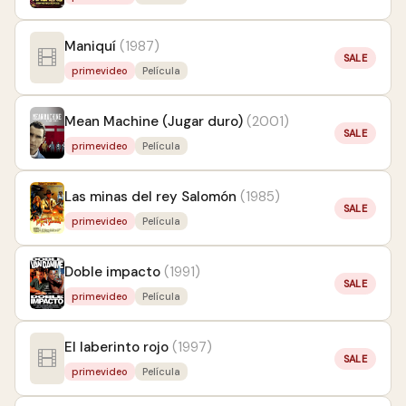
Maniquí
(1987)
SALE
primevideo
Película
Mean Machine (Jugar duro)
(2001)
SALE
primevideo
Película
Las minas del rey Salomón
(1985)
SALE
primevideo
Película
Doble impacto
(1991)
SALE
primevideo
Película
El laberinto rojo
(1997)
SALE
primevideo
Película