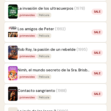
La invasión de los ultracuerpos
(1978)
SALE
primevideo
Película
Los amigos de Peter
(1992)
SALE
primevideo
Película
Rob Roy, la pasión de un rebelde
(1995)
SALE
primevideo
Película
Nimh, el mundo secreto de la Sra. Brisby
(1982)
SALE
primevideo
Película
Contacto sangriento
(1988)
SALE
primevideo
Película