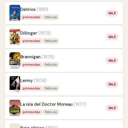
Delirios
(1991)
SALE
primevideo
Película
Dillinger
(1973)
SALE
primevideo
Película
Brannigan
(1975)
SALE
primevideo
Película
Lenny
(1974)
SALE
primevideo
Película
La isla del Doctor Moreau
(1977)
SALE
primevideo
Película
Paro clínico
(1992)