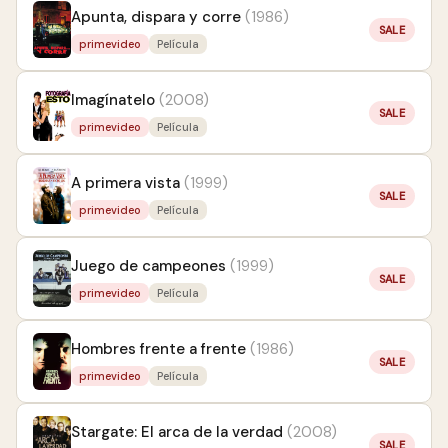
Apunta, dispara y corre
(1986)
SALE
primevideo
Película
Imagínatelo
(2008)
SALE
primevideo
Película
A primera vista
(1999)
SALE
primevideo
Película
Juego de campeones
(1999)
SALE
primevideo
Película
Hombres frente a frente
(1986)
SALE
primevideo
Película
Stargate: El arca de la verdad
(2008)
SALE