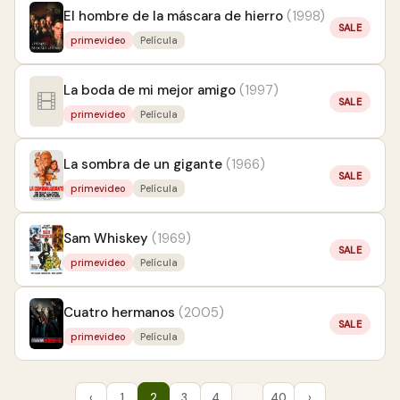
El hombre de la máscara de hierro
(1998)
SALE
primevideo
Película
La boda de mi mejor amigo
(1997)
SALE
primevideo
Película
La sombra de un gigante
(1966)
SALE
primevideo
Película
Sam Whiskey
(1969)
SALE
primevideo
Película
Cuatro hermanos
(2005)
SALE
primevideo
Película
‹
1
2
3
4
…
40
›