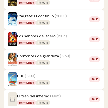
primevideo
Película
Stargate: El contínuo
(2008)
SALE
primevideo
Película
Los señores del acero
(1985)
SALE
primevideo
Película
Horizontes de grandeza
(1958)
SALE
primevideo
Película
UHF
(1989)
SALE
primevideo
Película
El tren del infierno
(1985)
SALE
primevideo
Película