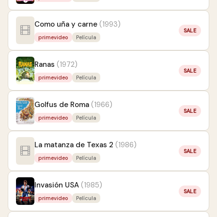
Como uña y carne
(1993)
SALE
primevideo
Película
Ranas
(1972)
SALE
primevideo
Película
Golfus de Roma
(1966)
SALE
primevideo
Película
La matanza de Texas 2
(1986)
SALE
primevideo
Película
Invasión USA
(1985)
SALE
primevideo
Película