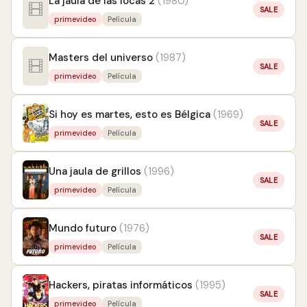
La jaula de las locas 2
(1980)
SALE
primevideo
Película
Masters del universo
(1987)
SALE
primevideo
Película
Si hoy es martes, esto es Bélgica
(1969)
SALE
primevideo
Película
Una jaula de grillos
(1996)
SALE
primevideo
Película
Mundo futuro
(1976)
SALE
primevideo
Película
Hackers, piratas informáticos
(1995)
SALE
primevideo
Película