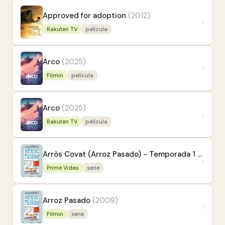
Approved for adoption
(2012)
›
Rakuten TV
película
Arco
(2025)
›
Filmin
película
Arco
(2025)
›
Rakuten TV
película
Arròs Covat (Arroz Pasado) - Temporada 1
(2009)
›
Prime Video
serie
Arroz Pasado
(2009)
›
Filmin
serie