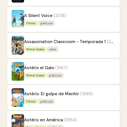
A Silent Voice
(2016)
›
Filmin
película
Assassination Classroom - Temporada 1
(2015)
›
Prime Video
serie
Astérix el Galo
(1967)
›
Prime Video
película
Astérix: El golpe de Menhir
(1989)
›
Filmin
película
Astérix en América
(1994)
›