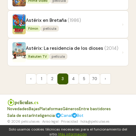
Prime Video
película
Astérix en Bretaña
(1986)
›
Filmin
película
Astérix: La residencia de los dioses
(2014)
›
Rakuten TV
película
‹
1
2
3
4
5
70
›
peliculas
.es
Novedades
Bajas
Plataformas
Géneros
Entre bastidores
|
Sala de estar
Inteligencia
Canal
Bot
© 2026 peliculas.es ·
Aviso legal
·
Privacidad
·
hola@peliculas.es
Solo usamos cookies técnicas necesarias para el funcionamiento del
sitio.
Más información