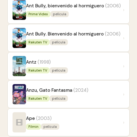
Ant Bully, bienvenido al hormiguero
(2006)
›
Prime Video
película
Ant Bully. Bienvenido al hormiguero
(2006)
›
Rakuten TV
película
Antz
(1998)
›
Rakuten TV
película
Anzu, Gato Fantasma
(2024)
›
Rakuten TV
película
Ape
(2003)
›
Filmin
película